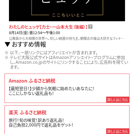
わたしのヒュッゲ【力士・一山本大生（後編）】
字
8月14日(金) 昼12:54〜午後1:00
公務員から大相撲の世界へ。珍しい経歴の持ち主。朝稽古の後は大好きなフィナンシェをコーヒーと共に。何も考えずに食べるのが、気持ちの切り替えに大切なのだと言う。
おすすめ情報
以下、一部リンクにはアフィリエイトが含まれます。
テレビ大阪公式サイトはAmazonアソシエイト・プログラムに参加
し、Amazon.co.jpのサイトにリンクすることにより、広告料を得てい
ます。
Amazon ふるさと納税
【最短翌日！】少額から気軽に始めたいあなたに！
ここにしかない返礼品も！
詳しくはこちら
楽天 ふるさと納税
旅行！旬の味覚！訳あり返礼品！
自己負担2,000円で返礼品をゲット！
詳しくはこちら