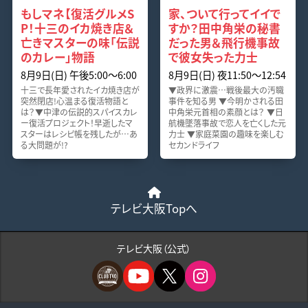
もしマネ【復活グルメS
家、ついて行ってイイで
P！十三のイカ焼き店＆
すか？田中角栄の秘書
亡きマスターの味「伝説
だった男＆飛行機事故
のカレー」物語
で彼女失った力士
8月9日(日) 午後5:00〜6:00
8月9日(日) 夜11:50〜12:54
十三で長年愛されたイカ焼き店が
▼政界に激震…戦後最大の汚職
突然閉店!心温まる復活物語と
事件を知る男 ▼今明かされる田
は？▼中津の伝説的スパイスカレ
中角栄元首相の素顔とは？ ▼日
ー復活プロジェクト！早逝したマ
航機墜落事故で恋人を亡くした元
スターはレシピ帳を残したが…あ
力士 ▼家庭菜園の趣味を楽しむ
る大問題が!?
セカンドライフ
テレビ大阪Topへ
テレビ大阪（公式）