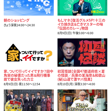
朝のショッピング
もしマネ【復活グルメSP！十三の
イカ焼き店＆亡きマスターの味
きょう深夜24:00〜24:30
「伝説のカレー」物語
8月9日(日) 午後5:00〜6:00
家、ついて行ってイイですか？田中
初耳怪談【全国47都道府県×夏
角栄の秘書だった男＆飛行機事
の怪談／兵庫の某海岸＆和歌山
故で彼女失った力士
(秘)山道で激ヤバ怪異】
8月9日(日) 夜11:50〜12:54
8月10日(月) 深夜3:30〜4:00