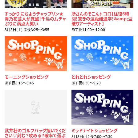
すっかり にちようチャップリン★
所さんのそこんトコロ【往復6時
貴乃花芸人が覚醒！千鳥のムチャ
間！驚きの遠距離通学！&amp;型
ぶりに満点大笑い
破りアーティスト】
8月8日(土) 深夜3:25〜3:55
あす夜11:00〜12:00
モーニングショッピング
とれとれショッピング
あす夜8:15〜8:45
あす夜8:50〜9:20
武井壮のゴルフバッグ担いでくだ
ミッドナイトショッピング
さい▽刻む？攻める？確率で選ぶ
8月8日(土) 夜7:00〜7:30