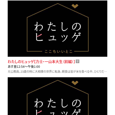
わたしのヒュッゲ【力士・一山本大生（前編）】
字
あす昼12:54〜午後1:00
元公務員。23歳の時に大相撲の世界に転身。朝食は皆が米を食べる中、ひとりだけトースト。いちごジャムをたっぷりつけて。その後はお気に入りのナノブロックを黙々と。