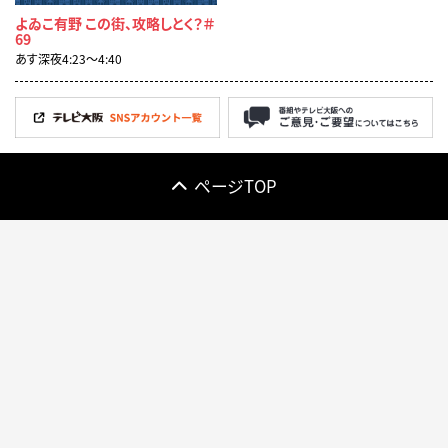
よゐこ有野 この街、攻略しとく？＃
69
あす深夜4:23〜4:40
ページTOP