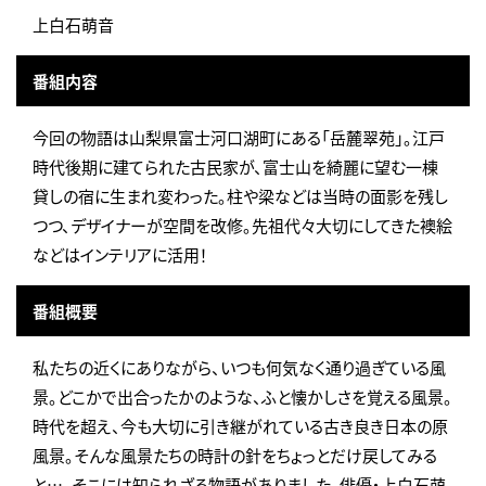
上白石萌音
番組内容
今回の物語は山梨県富士河口湖町にある「岳麓翠苑」。江戸
時代後期に建てられた古民家が、富士山を綺麗に望む一棟
貸しの宿に生まれ変わった。柱や梁などは当時の面影を残し
つつ、デザイナーが空間を改修。先祖代々大切にしてきた襖絵
などはインテリアに活用！
番組概要
私たちの近くにありながら、いつも何気なく通り過ぎている風
景。どこかで出合ったかのような、ふと懐かしさを覚える風景。
時代を超え、今も大切に引き継がれている古き良き日本の原
風景。そんな風景たちの時計の針をちょっとだけ戻してみる
と…。そこには知られざる物語がありました。俳優・上白石萌