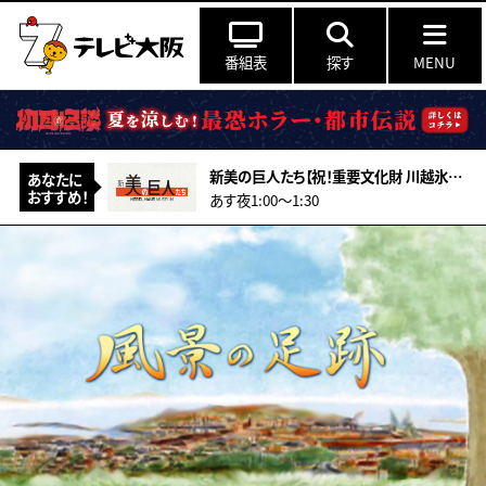
番組表
探す
MENU
新美の巨人たち【祝！重要文化財 川越氷川神社本殿 超絶技巧の彫刻の謎】
あなたに
おすすめ！
あす夜1:00〜1:30