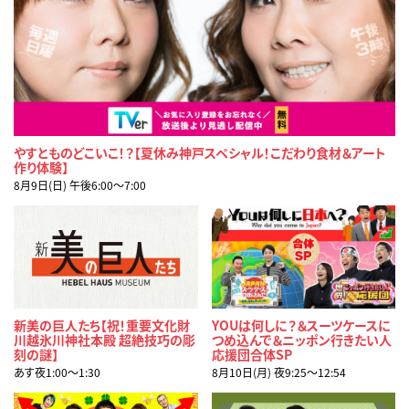
やすとものどこいこ！？【夏休み神戸スペシャル！こだわり食材＆アート
作り体験】
8月9日(日) 午後6:00〜7:00
新美の巨人たち【祝！重要文化財
YOUは何しに？＆スーツケースに
川越氷川神社本殿 超絶技巧の彫
つめ込んで＆ニッポン行きたい人
刻の謎】
応援団合体SP
あす夜1:00〜1:30
8月10日(月) 夜9:25〜12:54