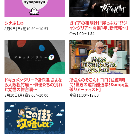
シナぷしゅ
ガイアの夜明け【“崖っぷち”!?ジ
ャングリア～開業1年、新戦略～】
8月9日(日) 朝10:30〜10:57
今夜1:00〜1:54
ドキュメンタリー7傑作選 さよな
所さんのそこんトコロ【往復6時
ら大阪松竹座 ～俳優たちの別れ
間！驚きの遠距離通学！&amp;型
と覚悟の舞台裏～
破りアーティスト】
8月10日(月) 夜9:00〜10:00
今夜11:00〜12:00