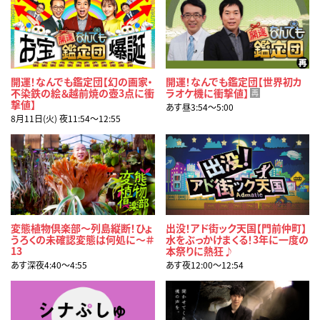
開運！なんでも鑑定団【幻の画家・
開運！なんでも鑑定団【世界初カ
不染鉄の絵＆越前焼の壺3点に衝
ラオケ機に衝撃値】
再
撃値】
あす昼3:54〜5:00
8月11日(火) 夜11:54〜12:55
変態植物倶楽部～列島縦断！ひょ
出没！アド街ック天国【門前仲町】
うろくの未確認変態は何処に～＃
水をぶっかけまくる！3年に一度の
13
本祭りに熱狂♪
あす深夜4:40〜4:55
あす夜12:00〜12:54