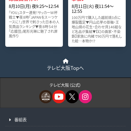
8月10日(月) 夜9:25〜12:54
8月11日(火) 夜11:54〜
12:55
「YOU」スター連発！サッカーＷ杯
戦士▼夜８時「JAPANをスーツケ
100万円で購入した越前焼3点に
ースに！」世界で刺さった日本の人
爆裂鑑定▼円山応挙の掛軸・王
気商品ランキング▼夜８時５４分
地山焼の花生・合わせ貝146組な
「応援団」尾形光琳に魅了され屏
ど名品が集結▼【幻の画家・不染
風作り
鉄】家族に内緒で90万円で落札し
た絵…本物か!?
テレビ大阪Topへ
テレビ大阪（公式）
番組表