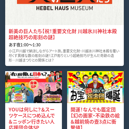
新美の巨人たち【祝！重要文化財 川越氷川神社本殿
超絶技巧の彫刻の謎】
あす夜1:00〜1:30
小江戸川越で納涼しながらアート旅。重要文化財・川越氷川神社本殿を覆い
尽くす異様な数の彫刻の謎！江戸彫りという超絶技巧が生んだ奇跡の造
形…川越まつりとの関係とは？
YOUは何しに？＆スー
開運！なんでも鑑定団
ツケースにつめ込んで
【幻の画家・不染鉄の絵
＆ニッポン行きたい人
＆越前焼の壺3点に衝
応援団合体SP
撃値】