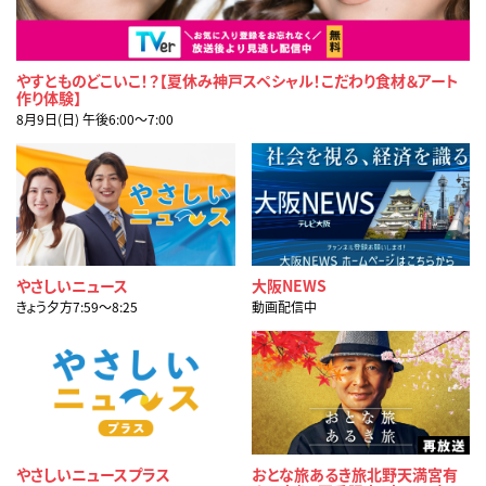
やすとものどこいこ！？【夏休み神戸スペシャル！こだわり食材＆アート
作り体験】
8月9日(日) 午後6:00〜7:00
やさしいニュース
大阪NEWS
きょう夕方7:59〜8:25
動画配信中
やさしいニュースプラス
おとな旅あるき旅北野天満宮有