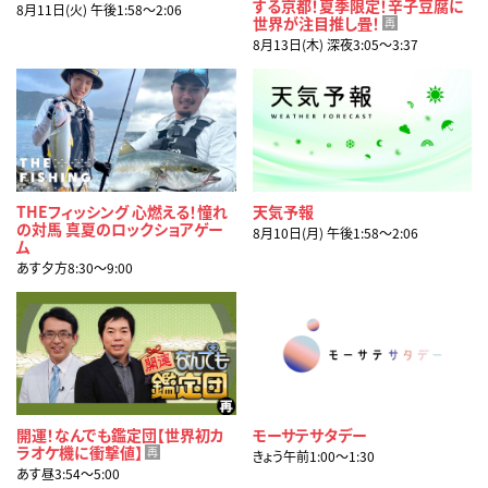
する京都！夏季限定！辛子豆腐に
8月11日(火) 午後1:58〜2:06
世界が注目推し畳！
再
8月13日(木) 深夜3:05〜3:37
THEフィッシング 心燃える！憧れ
天気予報
の対馬 真夏のロックショアゲー
8月10日(月) 午後1:58〜2:06
ム
あす夕方8:30〜9:00
開運！なんでも鑑定団【世界初カ
モーサテサタデー
ラオケ機に衝撃値】
再
きょう午前1:00〜1:30
あす昼3:54〜5:00