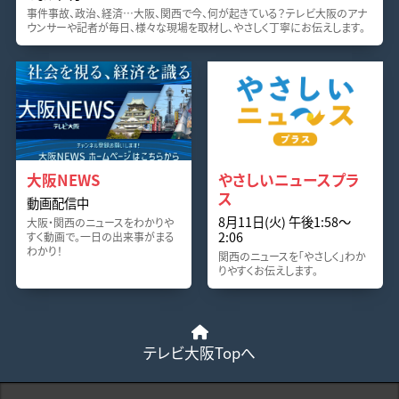
事件事故、政治、経済…大阪、関西で今、何が起きている？テレビ大阪のアナ
ウンサーや記者が毎日、様々な現場を取材し、やさしく丁寧にお伝えします。
大阪NEWS
やさしいニュースプラ
ス
動画配信中
8月11日(火) 午後1:58〜
大阪・関西のニュースをわかりや
2:06
すく動画で。一日の出来事がまる
わかり！
関西のニュースを「やさしく」わか
りやすくお伝えします。
テレビ大阪Topへ