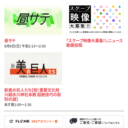
昼サテ
「スクープ映像大募集!!」ニュース
動画投稿
8月9日(日) 午前2:13〜2:30
新美の巨人たち【祝！重要文化財
川越氷川神社本殿 超絶技巧の彫
刻の謎】
あす夜1:00〜1:30