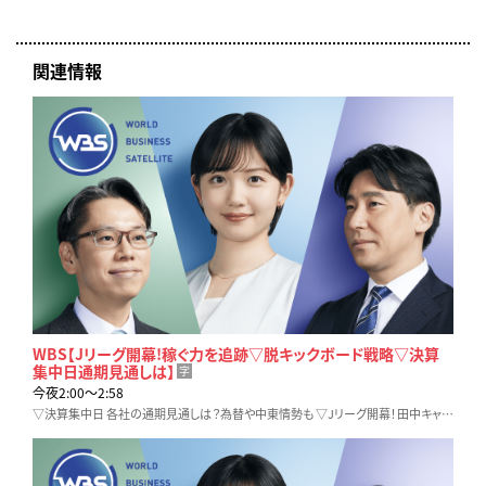
関連情報
WBS【Jリーグ開幕!稼ぐ力を追跡▽脱キックボード戦略▽決算
集中日通期見通しは】
字
今夜2:00〜2:58
▽決算集中日 各社の通期見通しは？為替や中東情勢も ▽Jリーグ開幕！田中キャスターがスポーツの稼ぐ力を追跡 ▽脱キックボードに舵を切った大手シェアモビリティの狙い