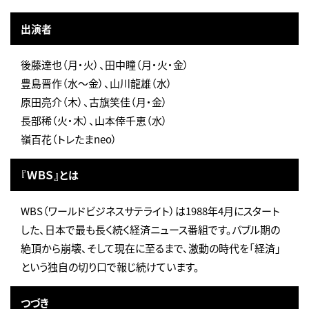
出演者
後藤達也（月・火）、田中瞳（月・火・金）
豊島晋作（水～金）、山川龍雄（水）
原田亮介（木）、古旗笑佳（月・金）
長部稀（火・木）、山本倖千恵（水）
嶺百花（トレたまneo）
『ＷＢＳ』とは
WBS（ワールドビジネスサテライト）は1988年4月にスタート
した、日本で最も長く続く経済ニュース番組です。バブル期の
絶頂から崩壊、そして現在に至るまで、激動の時代を「経済」
という独自の切り口で報じ続けています。
つづき