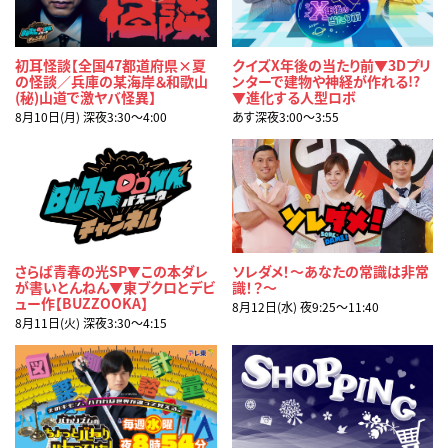
初耳怪談【全国47都道府県×夏
クイズX年後の当たり前▼3Dプリ
の怪談／兵庫の某海岸＆和歌山
ンターで建物や神経が作れる!?
(秘)山道で激ヤバ怪異】
▼進化する人型ロボ
8月10日(月) 深夜3:30〜4:00
あす深夜3:00〜3:55
さらば青春の光SP▼この本ダレ
ソレダメ！～あなたの常識は非常
が書いとんねん▼東ブクロとデビ
識！？～
ュー作【BUZZOOKA】
8月12日(水) 夜9:25〜11:40
8月11日(火) 深夜3:30〜4:15