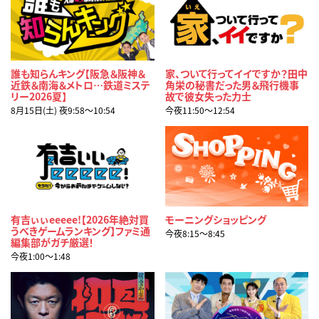
誰も知らんキング【阪急＆阪神＆
家、ついて行ってイイですか？田中
近鉄＆南海＆メトロ…鉄道ミステ
角栄の秘書だった男＆飛行機事
リー2026夏】
故で彼女失った力士
8月15日(土) 夜9:58〜10:54
今夜11:50〜12:54
有吉ぃぃeeeee!【2026年絶対買
モーニングショッピング
うべきゲームランキング】ファミ通
今夜8:15〜8:45
編集部がガチ厳選！
今夜1:00〜1:48