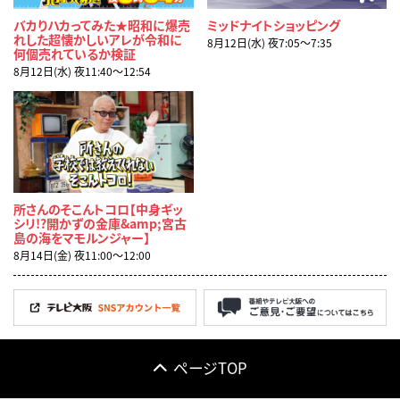
バカりハカってみた★昭和に爆売
ミッドナイトショッピング
れした超懐かしいアレが令和に
8月12日(水) 夜7:05〜7:35
何個売れているか検証
8月12日(水) 夜11:40〜12:54
所さんのそこんトコロ【中身ギッ
シリ!?開かずの金庫&amp;宮古
島の海をマモルンジャー】
8月14日(金) 夜11:00〜12:00
ページTOP