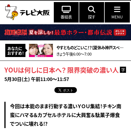
番組表
探す
MENU
やすとものどこいこ！？【夏休み神戸スペシャル！こだわり食材＆アート作り体験】
あなたに
おすすめ！
きょう午後6:00〜7:00
YOUは何しに日本へ？ 限界突破の濃い人
字
5月30日(土) 午前11:00～11:57
今回は本能のまま行動する濃いＹＯＵ集結！チキン南
蛮にハマる＆カプセルホテルに大興奮＆駄菓子爆食
でついに壊れる!?