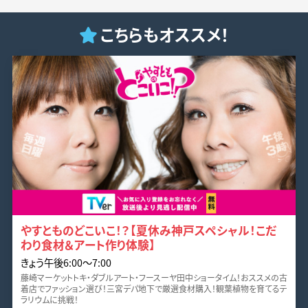
こちらもオススメ！
やすとものどこいこ！？【夏休み神戸スペシャル！こだ
わり食材＆アート作り体験】
きょう午後6:00〜7:00
藤崎マーケットトキ・ダブルアート・フースーヤ田中ショータイム！おススメの古
着店でファッション選び！三宮デパ地下で厳選食材購入！観葉植物を育てるテ
ラリウムに挑戦！