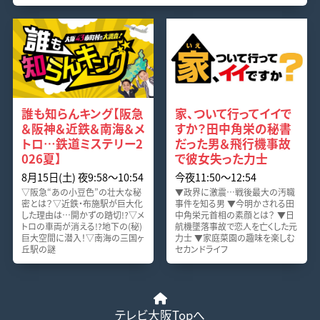
誰も知らんキング【阪急
家、ついて行ってイイで
＆阪神＆近鉄＆南海＆メ
すか？田中角栄の秘書
トロ…鉄道ミステリー2
だった男＆飛行機事故
026夏】
で彼女失った力士
8月15日(土) 夜9:58〜10:54
今夜11:50〜12:54
▽阪急“あの小豆色”の壮大な秘
▼政界に激震…戦後最大の汚職
密とは？▽近鉄・布施駅が巨大化
事件を知る男 ▼今明かされる田
した理由は…開かずの踏切!?▽メ
中角栄元首相の素顔とは？ ▼日
トロの車両が消える!?地下の(秘)
航機墜落事故で恋人を亡くした元
巨大空間に潜入！▽南海の三国ヶ
力士 ▼家庭菜園の趣味を楽しむ
丘駅の謎
セカンドライフ
テレビ大阪Topへ