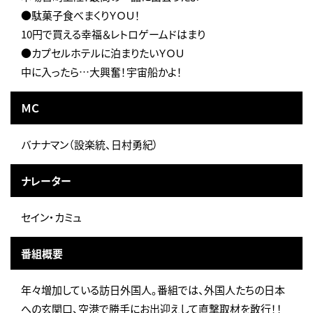
●駄菓子食べまくりＹＯＵ！
10円で買える幸福＆レトロゲームドはまり
●カプセルホテルに泊まりたいＹＯＵ
中に入ったら…大興奮！宇宙船かよ！
ＭＣ
バナナマン（設楽統、日村勇紀）
ナレーター
セイン・カミュ
番組概要
年々増加している訪日外国人。番組では、外国人たちの日本
への玄関口、空港で勝手にお出迎えして直撃取材を敢行！！