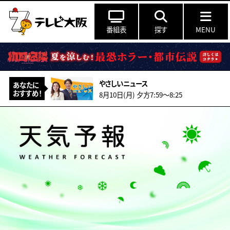
番組表
探す
MENU
やさしいニュース
あなたに
おすすめ！
8月10日(月) 夕方7:59〜8:25