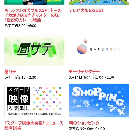
もしマネ【復活グルメSP！十三の
テレビ大阪のSDGs
イカ焼き店＆亡きマスターの味
「伝説のカレー」物語
あす午後5:00〜6:00
昼サテ
モーサテサタデー
あす午前2:13〜2:30
8月14日(金) 午前1:00〜1:30
「スクープ映像大募集!!」ニュース
朝のショッピング
動画投稿
あす深夜24:00〜24:30