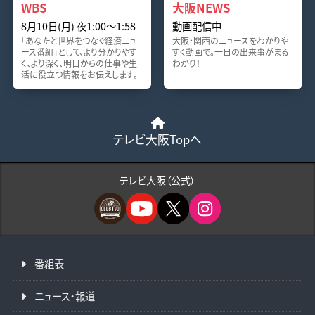
WBS
大阪NEWS
8月10日(月) 夜1:00〜1:58
動画配信中
「あなたと世界をつなぐ経済ニュ
大阪・関西のニュースをわかりや
ース番組」として、より分かりやす
すく動画で。一日の出来事がまる
く、より深く、明日からの仕事や生
わかり！
活に役立つ情報をお伝えします。
テレビ大阪Topへ
テレビ大阪（公式）
番組表
ニュース・報道