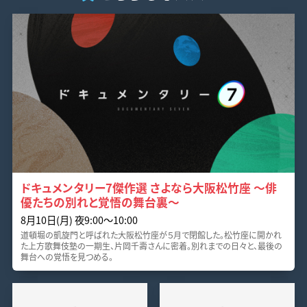
ドキュメンタリー7傑作選 さよなら大阪松竹座 ～俳
優たちの別れと覚悟の舞台裏～
8月10日(月) 夜9:00〜10:00
道頓堀の凱旋門と呼ばれた大阪松竹座が５月で閉館した。松竹座に開かれ
た上方歌舞伎塾の一期生、片岡千壽さんに密着。別れまでの日々と、最後の
舞台への覚悟を見つめる。