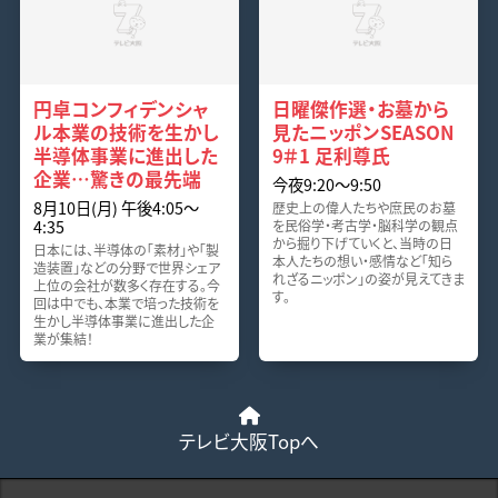
円卓コンフィデンシャ
日曜傑作選・お墓から
ル本業の技術を生かし
見たニッポンSEASON
半導体事業に進出した
9＃1 足利尊氏
企業…驚きの最先端
今夜9:20〜9:50
8月10日(月) 午後4:05〜
歴史上の偉人たちや庶民のお墓
4:35
を民俗学・考古学・脳科学の観点
から掘り下げていくと、当時の日
日本には、半導体の「素材」や「製
本人たちの想い・感情など「知ら
造装置」などの分野で世界シェア
れざるニッポン」の姿が見えてきま
上位の会社が数多く存在する。今
す。
回は中でも、本業で培った技術を
生かし半導体事業に進出した企
業が集結！
テレビ大阪Topへ