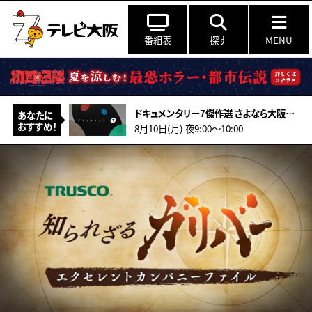
番組表
探す
MENU
ドキュメンタリー7傑作選 さよなら大阪松竹座 ～俳優たちの別れと覚悟の舞台裏～
あなたに
おすすめ！
8月10日(月) 夜9:00〜10:00