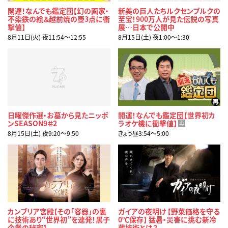
開運！なんでも鑑定団【幻の画家・
新美の巨人たちルクセンブルクの
不染鉄の絵＆越前焼の壺3点に衝
至宝！900万人が見た伝説の写真
撃値】
展…日本で公開中
8月11日(火) 夜11:54〜12:55
8月15日(土) 夜1:00〜1:30
日曜傑作選・お墓から見たニッポ
開運！なんでも鑑定団【世界初カ
ンSEASON9＃2
ラオケ機に衝撃値】
再
8月15日(土) 夜9:20〜9:50
きょう昼3:54〜5:00
カンブリア宮殿【その「容器」の裏
ガイアの夜明け 【野菜価格を守る
に技術あり“世界初”を連発！黒子
0℃保存】 猛暑・災害に挑む新冷
企業の秘密】
蔵技術とは？