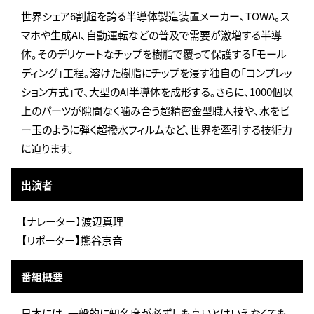
世界シェア6割超を誇る半導体製造装置メーカー、TOWA。ス
マホや生成AI、自動運転などの普及で需要が激増する半導
体。そのデリケートなチップを樹脂で覆って保護する「モール
ディング」工程。溶けた樹脂にチップを浸す独自の「コンプレッ
ション方式」で、大型のAI半導体を成形する。さらに、1000個以
上のパーツが隙間なく噛み合う超精密金型職人技や、水をビ
ー玉のように弾く超撥水フィルムなど、世界を牽引する技術力
に迫ります。
出演者
【ナレーター】渡辺真理
【リポーター】熊谷京音
番組概要
日本には、一般的に知名度が必ずしも高いとはいえなくても、