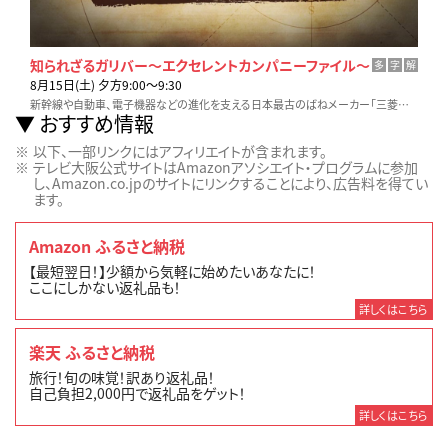
知られざるガリバー～エクセレントカンパニーファイル～
多
字
解
8月15日(土) 夕方9:00〜9:30
新幹線や自動車、電子機器などの進化を支える日本最古のばねメーカー「三菱製鋼」。素材から一貫生産する独自技術と、軽量化・高耐久性を叶える新たな開発力の全貌に迫る！
おすすめ情報
以下、一部リンクにはアフィリエイトが含まれます。
テレビ大阪公式サイトはAmazonアソシエイト・プログラムに参加
し、Amazon.co.jpのサイトにリンクすることにより、広告料を得てい
ます。
Amazon ふるさと納税
【最短翌日！】少額から気軽に始めたいあなたに！
ここにしかない返礼品も！
詳しくはこちら
楽天 ふるさと納税
旅行！旬の味覚！訳あり返礼品！
自己負担2,000円で返礼品をゲット！
詳しくはこちら