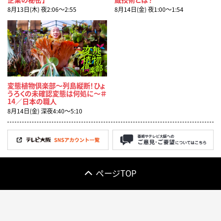
8月13日(木) 夜2:06〜2:55
8月14日(金) 夜1:00〜1:54
変態植物倶楽部～列島縦断！ひょ
うろくの未確認変態は何処に～＃
14／日本の職人
8月14日(金) 深夜4:40〜5:10
ページTOP