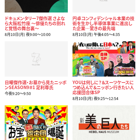
ドキュメンタリー7傑作選 さよな
円卓コンフィデンシャル本業の技
ら大阪松竹座 ～俳優たちの別れ
術を生かし半導体事業に進出し
と覚悟の舞台裏～
た企業…驚きの最先端
8月10日(月) 夜9:00〜10:00
8月10日(月) 午後4:05〜4:35
日曜傑作選・お墓から見たニッポ
YOUは何しに？＆スーツケースに
ンSEASON9＃1 足利尊氏
つめ込んで＆ニッポン行きたい人
応援団合体SP
今夜9:20〜9:50
8月10日(月) 夜9:25〜12:54