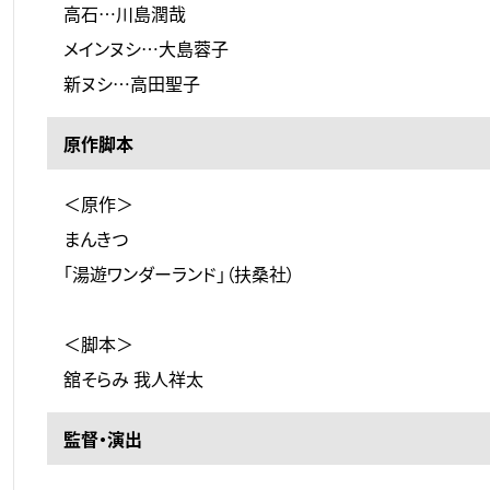
高石…川島潤哉
メインヌシ…大島蓉子
新ヌシ…高田聖子
原作脚本
＜原作＞
まんきつ
「湯遊ワンダーランド」（扶桑社）
＜脚本＞
舘そらみ 我人祥太
監督・演出