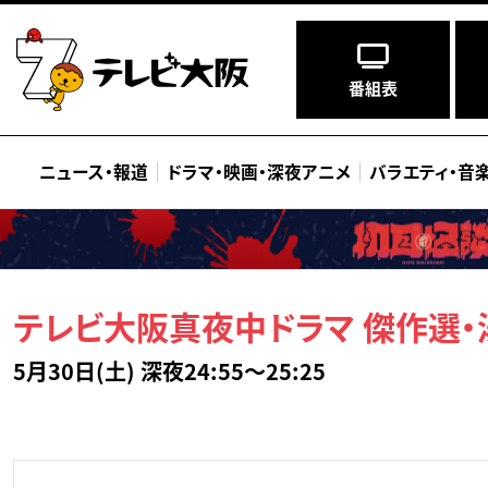
番組表
ニュース
・
報道
ドラマ
・
映画
・
深夜アニメ
バラエティ
・
音
テレビ大阪真夜中ドラマ 傑作選・
5月30日(土) 深夜24:55～25:25