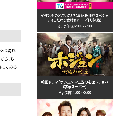
やすとものどこいこ！？【夏休み神戸スペシャ
ル！こだわり食材＆アート作り体験】
きょう午後6:00〜7:00
ヌシは現れ
から、も
座ってみる
韓国ドラマ「ホジュン～伝説の心医～」 ＃27
（字幕スーパー）
きょう朝11:00〜0:00