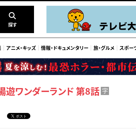
探す
楽
アニメ
・
キッズ
情報
・
ドキュメンタリー
旅
・
グルメ
スポー
湯遊ワンダーランド 第8話
字