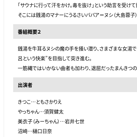
「サウナに行って汗をかけ。毒を抜け」という助言を受けて
そこには銭湯のマナーにうるさいババア＝ヌシ（大島蓉子
番組概要２
銭湯を牛耳るヌシの魔の手を掻い潜り、さまざまな女湯で
呂という快楽”を目指して突き進む。
一筋縄ではいかない曲者も加わり、退屈だったまんきつの
出演者
きつこ…ともさかりえ
やっちゃん…須賀健太
美衣子（みーちゃん）…岩井七世
沼崎…樋口日奈