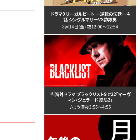
ドラマ9 リーガルビート ー逆転の法廷ー 4
話 シングルマザーVS詐欺男
8月14日(金) 夜12:00〜12:54
海外ドラマ ブラックリスト9 ＃22「マーヴ
終
ィン・ジェラード 終局2」
きょう深夜3:55〜4:55