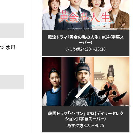
韓流ドラマ「黄金の私の人生」 ＃14（字幕ス
ーパー）
つ“水風
きょう朝24:30〜25:30
韓国ドラマ「イ・サン」 ＃42【デイリーセレク
ション】（字幕スーパー）
あす夕方8:25〜9:25