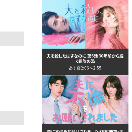
夫を殺したはずなのに 第6話 30年前から続
く螺旋の渦
あす夜2:06〜2:55
夫に不倫をお願いされました EP6【既存・同