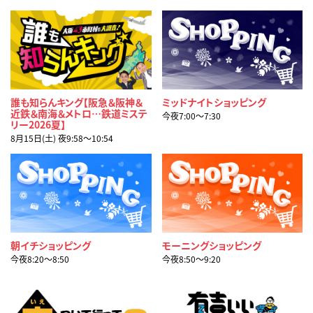
誰も知らんキング【阪急＆阪神＆
ミッドナイトショッピング
近鉄＆南海＆メトロ…鉄道ミステ
今夜7:00〜7:30
リー2026夏】
8月15日(土) 夜9:58〜10:54
朝イチショッピング
モーニングショッピング
今夜8:20〜8:50
今夜8:50〜9:20