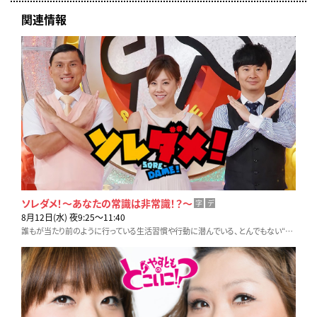
関連情報
ソレダメ！～あなたの常識は非常識！？～
字
デ
8月12日(水) 夜9:25〜11:40
誰もが当たり前のように行っている生活習慣や行動に潜んでいる、とんでもない“間違い”に「ソレダメ！」する情報エンターテインメント番組！！