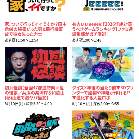
家、ついて行ってイイですか？田中
有吉ぃぃeeeee!【2026年絶対買
角栄の秘書だった男＆飛行機事
うべきゲームランキング】ファミ通
故で彼女失った力士
編集部がガチ厳選！
あす夜11:50〜12:54
あす夜1:00〜1:48
初耳怪談【全国47都道府県×夏
クイズX年後の当たり前▼3Dプリ
の怪談／兵庫の某海岸＆和歌山
ンターで建物や神経が作れる!?
(秘)山道で激ヤバ怪異】
▼進化する人型ロボ
8月10日(月) 深夜3:30〜4:00
8月10日(月) 深夜3:00〜3:55