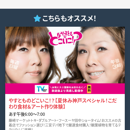
こちらもオススメ！
やすとものどこいこ！？【夏休み神戸スペシャル！こだ
わり食材＆アート作り体験】
あす午後6:00〜7:00
藤崎マーケットトキ・ダブルアート・フースーヤ田中ショータイム！おススメの古
着店でファッション選び！三宮デパ地下で厳選食材購入！観葉植物を育てるテ
ラリウムに挑戦！