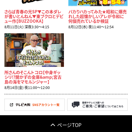
さらば青春の光SP▼この本ダレ
バカりハカってみた★昭和に爆売
が書いとんねん▼東ブクロとデビ
れした超懐かしいアレが令和に
ュー作【BUZZOOKA】
何個売れているか検証
8月11日(火) 深夜3:30〜4:15
8月12日(水) 夜11:40〜12:54
所さんのそこんトコロ【中身ギッ
シリ!?開かずの金庫&amp;宮古
島の海をマモルンジャー】
8月14日(金) 夜11:00〜12:00
ページTOP