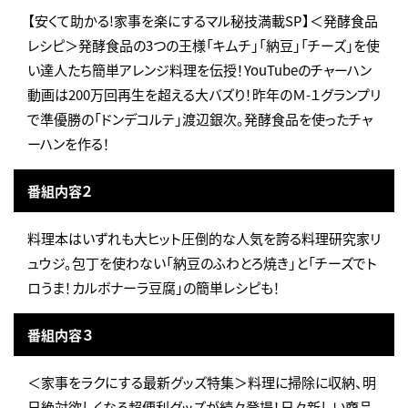
【安くて助かる!家事を楽にするマル秘技満載SP】＜発酵食品
レシピ＞発酵食品の3つの王様「キムチ」「納豆」「チーズ」を使
い達人たち簡単アレンジ料理を伝授！YouTubeのチャーハン
動画は200万回再生を超える大バズり！昨年のＭ-１グランプリ
で準優勝の「ドンデコルテ」渡辺銀次。発酵食品を使ったチャ
ーハンを作る！
番組内容２
料理本はいずれも大ヒット圧倒的な人気を誇る料理研究家リ
ュウジ。包丁を使わない「納豆のふわとろ焼き」と「チーズでト
ロうま！カルボナーラ豆腐」の簡単レシピも！
番組内容３
＜家事をラクにする最新グッズ特集＞料理に掃除に収納、明
日絶対欲しくなる超便利グッズが続々登場！日々新しい商品