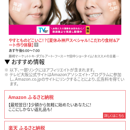
やすとものどこいこ！？【夏休み神戸スペシャル！こだわり食材＆ア
ート作り体験】
字
あす午後6:00〜7:00
藤崎マーケットトキ・ダブルアート・フースーヤ田中ショータイム！おススメの古着店でファッション選び！三宮デパ地下で厳選食材購入！観葉植物を育てるテラリウムに挑戦！
おすすめ情報
以下、一部リンクにはアフィリエイトが含まれます。
テレビ大阪公式サイトはAmazonアソシエイト・プログラムに参加
し、Amazon.co.jpのサイトにリンクすることにより、広告料を得てい
ます。
Amazon ふるさと納税
【最短翌日！】少額から気軽に始めたいあなたに！
ここにしかない返礼品も！
詳しくはこちら
楽天 ふるさと納税