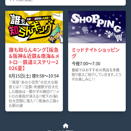
誰も知らんキング【阪急
ミッドナイトショッピン
＆阪神＆近鉄＆南海＆メ
グ
トロ…鉄道ミステリー2
今夜7:00〜7:30
026夏】
番組ではおすすめの商品を多数
取り揃えご紹介していきます。どう
8月15日(土) 夜9:58〜10:54
ぞお楽しみに！！
▽阪急“あの小豆色”の壮大な秘
密とは？▽近鉄・布施駅が巨大化
した理由は…開かずの踏切!?▽メ
トロの車両が消える!?地下の(秘)
巨大空間に潜入！▽南海の三国ヶ
丘駅の謎