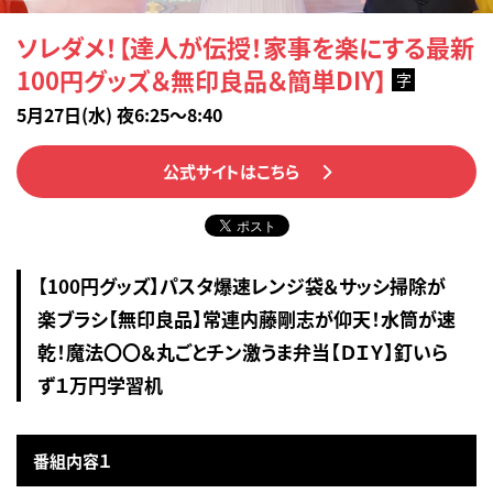
ソレダメ！【達人が伝授！家事を楽にする最新
100円グッズ＆無印良品＆簡単DIY】
字
5月27日(水) 夜6:25～8:40
公式サイトはこちら
【100円グッズ】パスタ爆速レンジ袋＆サッシ掃除が
楽ブラシ【無印良品】常連内藤剛志が仰天！水筒が速
乾！魔法〇〇＆丸ごとチン激うま弁当【ＤＩＹ】釘いら
ず１万円学習机
番組内容１