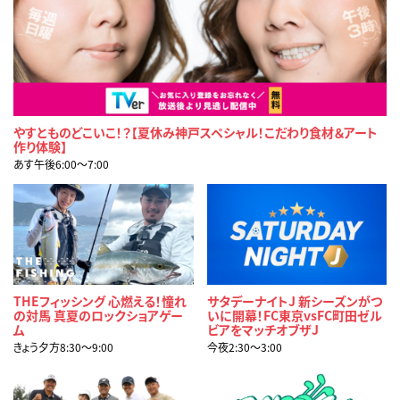
やすとものどこいこ！？【夏休み神戸スペシャル！こだわり食材＆アート
作り体験】
あす午後6:00〜7:00
THEフィッシング 心燃える！憧れ
サタデーナイトJ 新シーズンがつ
の対馬 真夏のロックショアゲー
いに開幕！FC東京vsFC町田ゼル
ム
ビアをマッチオブザJ
きょう夕方8:30〜9:00
今夜2:30〜3:00