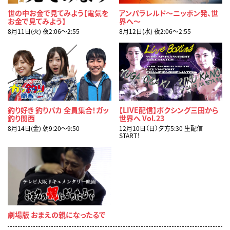
世の中お金で見てみよう【電気を
アンパラレルド～ニッポン発、世
お金で見てみよう】
界へ～
8月11日(火) 夜2:06〜2:55
8月12日(水) 夜2:06〜2:55
釣り好き 釣りバカ 全員集合！ガッ
【LIVE配信】ボクシング三田から
釣り関西
世界へ Vol.23
8月14日(金) 朝9:20〜9:50
12月10日（日）夕方5:30 生配信
START！
劇場版 おまえの親になったるで