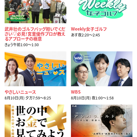
武井壮のゴルフバッグ担いでくだ
Weekly女子ゴルフ
さい▽必見！宮里優作プロが教え
あす夜2:20〜2:45
るアプローチの極意
きょう午前1:00〜1:30
やさしいニュース
WBS
8月10日(月) 夕方7:59〜8:25
8月10日(月) 夜1:00〜1:58