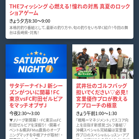
THEフィッシング 心燃える！憧れの対馬 真夏のロック
ショアゲーム
きょう夕方8:30〜9:00
本格的釣り番組として、最新の釣り方や、旬の釣りをいち早く紹介！今回の舞
台は長崎県・対馬！
サタデーナイトJ 新シー
武井壮のゴルフバッグ
ズンがついに開幕！FC
担いでください▽必見！
東京vsFC町田ゼルビア
宮里優作プロが教える
をマッチオブザJ
アプローチの極意
今夜2:30〜3:00
きょう午前1:00〜1:30
▼Jリーグ新開幕！ ・FC東京vsFC
「戦略＝マネジメント」でスコア向
町田ゼルビアを深掘り！ ・開幕イ
上を目指す新感覚ゴルフ番組▽
ベント＆横浜FMvs鹿島のオープ
沖縄スペシャル完結編は宮里優
ニングマッチを中根アナが取材！ ・
作プロのスペシャルレッスン・アプ