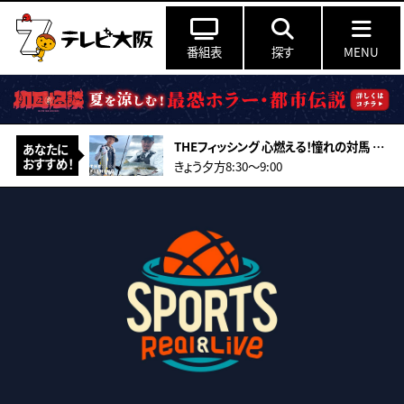
番組表
探す
MENU
THEフィッシング 心燃える！憧れの対馬 真夏のロックショアゲーム
あなたに
おすすめ！
きょう夕方8:30〜9:00