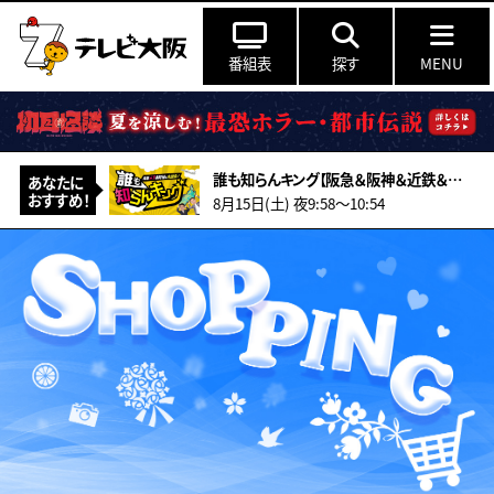
番組表
探す
MENU
誰も知らんキング【阪急＆阪神＆近鉄＆南海＆メトロ…鉄道ミステリー2026夏】
あなたに
おすすめ！
8月15日(土) 夜9:58〜10:54