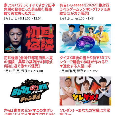
家、ついて行ってイイですか？田中
有吉ぃぃeeeee!【2026年絶対買
角栄の秘書だった男＆飛行機事
うべきゲームランキング】ファミ通
故で彼女失った力士
編集部がガチ厳選！
8月9日(日) 夜11:50〜12:54
8月9日(日) 夜1:00〜1:48
初耳怪談【全国47都道府県×夏
クイズX年後の当たり前▼3Dプリ
の怪談／兵庫の某海岸＆和歌山
ンターで建物や神経が作れる!?
(秘)山道で激ヤバ怪異】
▼進化する人型ロボ
8月10日(月) 深夜3:30〜4:00
8月10日(月) 深夜3:00〜3:55
さらば青春の光SP▼この本ダレ
ソレダメ！～あなたの常識は非常
が書いとんねん▼東ブクロとデビ
識！？～