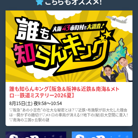
こちらもオススメ！
誰も知らんキング【阪急＆阪神＆近鉄＆南海＆メト
ロ…鉄道ミステリー2026夏】
8月15日(土) 夜9:58〜10:54
▽阪急“あの小豆色”の壮大な秘密とは？▽近鉄・布施駅が巨大化した理由
は…開かずの踏切!?▽メトロの車両が消える!?地下の(秘)巨大空間に潜入！
▽南海の三国ヶ丘駅の謎