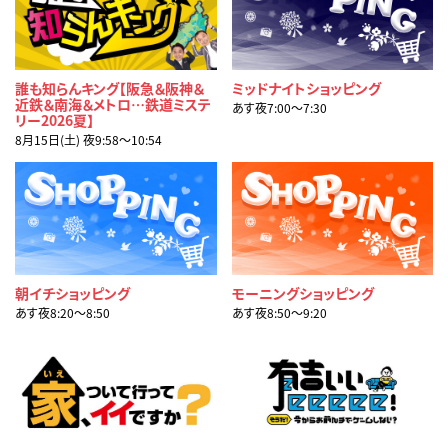
誰も知らんキング【阪急＆阪神＆
ミッドナイトショッピング
近鉄＆南海＆メトロ…鉄道ミステ
あす夜7:00〜7:30
リー2026夏】
8月15日(土) 夜9:58〜10:54
朝イチショッピング
モーニングショッピング
あす夜8:20〜8:50
あす夜8:50〜9:20