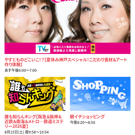
やすとものどこいこ！？【夏休み神戸スペシャル！こだわり食材＆アート
作り体験】
あす午後6:00〜7:00
誰も知らんキング【阪急＆阪神＆
朝イチショッピング
近鉄＆南海＆メトロ…鉄道ミステ
今夜8:20〜8:50
リー2026夏】
8月15日(土) 夜9:58〜10:54