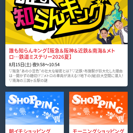
誰も知らんキング【阪急＆阪神＆近鉄＆南海＆メト
ロ…鉄道ミステリー2026夏】
8月15日(土) 夜9:58〜10:54
▽阪急“あの小豆色”の壮大な秘密とは？▽近鉄・布施駅が巨大化した理由
は…開かずの踏切!?▽メトロの車両が消える!?地下の(秘)巨大空間に潜入！
▽南海の三国ヶ丘駅の謎
朝イチショッピング
モーニングショッピング