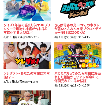
クイズX年後の当たり前▼3Dプリ
さらば青春の光SP▼この本ダレ
ンターで建物や神経が作れる!?
が書いとんねん▼東ブクロとデビ
▼進化する人型ロボ
ュー作【BUZZOOKA】
8月10日(月) 深夜3:00〜3:55
8月11日(火) 深夜3:30〜4:15
ソレダメ！～あなたの常識は非常
バカりハカってみた★昭和に爆売
識！？～
れした超懐かしいアレが令和に
何個売れているか検証
8月12日(水) 夜9:25〜11:40
8月12日(水) 夜11:40〜12:54