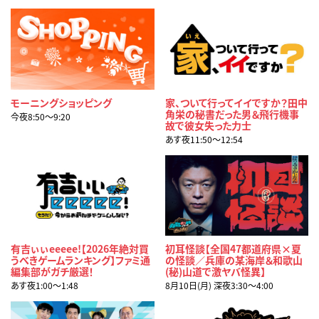
モーニングショッピング
家、ついて行ってイイですか？田中
角栄の秘書だった男＆飛行機事
今夜8:50〜9:20
故で彼女失った力士
あす夜11:50〜12:54
有吉ぃぃeeeee!【2026年絶対買
初耳怪談【全国47都道府県×夏
うべきゲームランキング】ファミ通
の怪談／兵庫の某海岸＆和歌山
編集部がガチ厳選！
(秘)山道で激ヤバ怪異】
あす夜1:00〜1:48
8月10日(月) 深夜3:30〜4:00