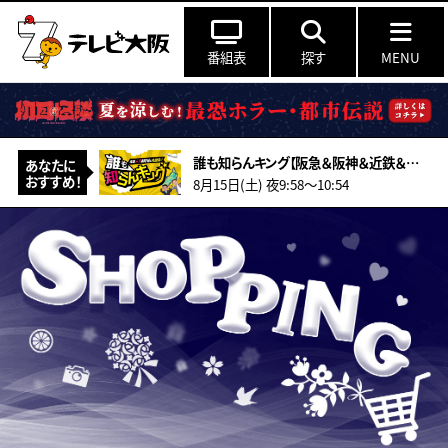
番組表
探す
MENU
誰も知らんキング【阪急＆阪神＆近鉄＆南海＆メトロ…鉄道ミステリー2026夏】
あなたに
おすすめ！
8月15日(土) 夜9:58〜10:54