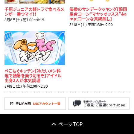
千原ジュニアの軽トラで食べるメ
優香のサンデークッキング【韓国
シが一番ウマイ！！
屋台コーン“マヤッオッスス”&a
mp;コーンな茶碗蒸し】
8月8日(土) 朝7:00〜8:15
8月8日(土) 午前1:30〜2:00
ぺこもぐキッチン【冷たいメン料
理で酷暑を乗り切るぞ】アイドル
出身2人が本気調理
8月8日(土) 午前2:00〜2:30
ページTOP