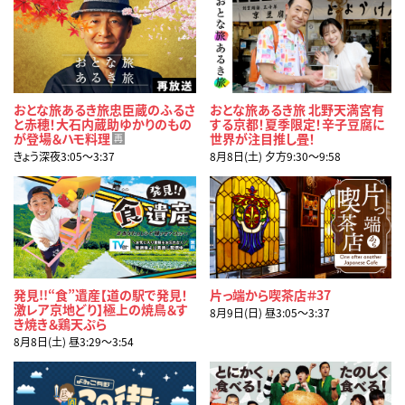
おとな旅あるき旅忠臣蔵のふるさ
おとな旅あるき旅 北野天満宮有
と赤穂！大石内蔵助ゆかりのもの
する京都！夏季限定！辛子豆腐に
が登場＆ハモ料理
世界が注目推し畳！
再
きょう深夜3:05〜3:37
8月8日(土) 夕方9:30〜9:58
発見!!“食”遺産【道の駅で発見！
片っ端から喫茶店＃37
激レア京地どり】極上の焼鳥＆す
8月9日(日) 昼3:05〜3:37
き焼き＆鶏天ぷら
8月8日(土) 昼3:29〜3:54