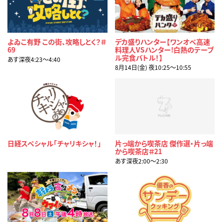
よゐこ有野 この街、攻略しとく？＃
デカ盛りハンター【ワンオペ高速
69
料理人VSハンター!白熱のテーブ
ル完食バトル！】
あす深夜4:23〜4:40
8月14日(金) 夜10:25〜10:55
日経スペシャル「チャリキシャ！」
片っ端から喫茶店 傑作選・片っ端
から喫茶店＃21
あす深夜2:00〜2:30