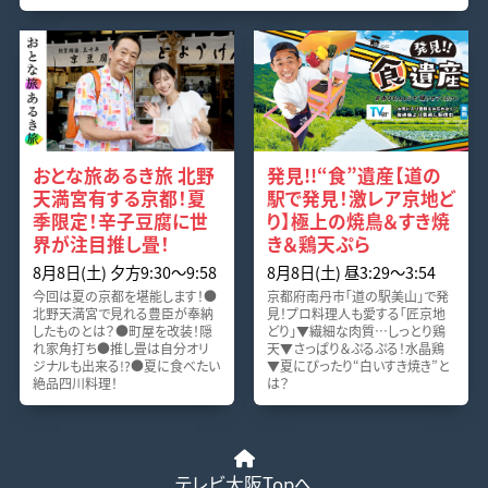
おとな旅あるき旅 北野
発見!!“食”遺産【道の
天満宮有する京都！夏
駅で発見！激レア京地ど
季限定！辛子豆腐に世
り】極上の焼鳥＆すき焼
界が注目推し畳！
き＆鶏天ぷら
8月8日(土) 夕方9:30〜9:58
8月8日(土) 昼3:29〜3:54
今回は夏の京都を堪能します！●
京都府南丹市「道の駅美山」で発
北野天満宮で見れる豊臣が奉納
見！プロ料理人も愛する「匠京地
したものとは？●町屋を改装！隠
どり」▼繊細な肉質…しっとり鶏
れ家角打ち●推し畳は自分オリ
天▼さっぱり＆ぷるぷる！水晶鶏
ジナルも出来る!?●夏に食べたい
▼夏にぴったり“白いすき焼き”と
絶品四川料理！
は？
テレビ大阪Topへ