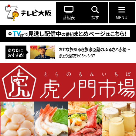
番組表
探す
MENU
おとな旅あるき旅忠臣蔵のふるさと赤穂！大石内蔵助ゆかりのものが登場＆ハモ料理
あなたに
おすすめ！
きょう深夜3:05〜3:37