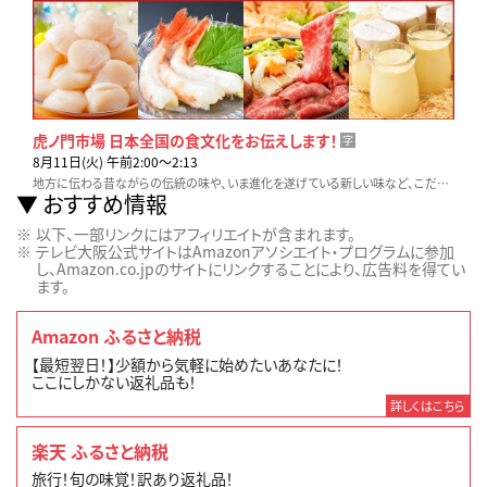
虎ノ門市場 日本全国の食文化をお伝えします！
字
8月11日(火) 午前2:00〜2:13
地方に伝わる昔ながらの伝統の味や、いま進化を遂げている新しい味など、こだわりの生産者や料理人に密着取材します。テレビ東京「虎ノ門市場」でお取り寄せも可能です！
おすすめ情報
以下、一部リンクにはアフィリエイトが含まれます。
テレビ大阪公式サイトはAmazonアソシエイト・プログラムに参加
し、Amazon.co.jpのサイトにリンクすることにより、広告料を得てい
ます。
Amazon ふるさと納税
【最短翌日！】少額から気軽に始めたいあなたに！
ここにしかない返礼品も！
詳しくはこちら
楽天 ふるさと納税
旅行！旬の味覚！訳あり返礼品！