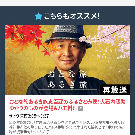
こちらもオススメ！
おとな旅あるき旅忠臣蔵のふるさと赤穂！大石内蔵助
ゆかりのものが登場＆ハモ料理
再
きょう深夜3:05〜3:37
忠臣蔵＆塩の街！兵庫県赤穂市の歴史と瀬戸内のグルメを堪能●赤穂大石
神社●赤穂の塩を使ったグルメ●塩づくりで生まれた絨毯とは？●幻の焼き
物が復活●旬！ハモ＆穴子