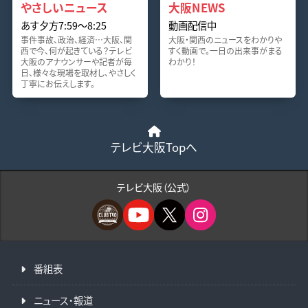
やさしいニュース
大阪NEWS
あす夕方7:59〜8:25
動画配信中
事件事故、政治、経済…大阪、関
大阪・関西のニュースをわかりや
西で今、何が起きている？テレビ
すく動画で。一日の出来事がまる
大阪のアナウンサーや記者が毎
わかり！
日、様々な現場を取材し、やさしく
丁寧にお伝えします。
テレビ大阪Topへ
テレビ大阪（公式）
番組表
ニュース・報道