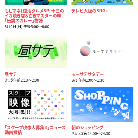
もしマネ【復活グルメSP！十三の
テレビ大阪のSDGs
イカ焼き店＆亡きマスターの味
「伝説のカレー」物語
8月9日(日) 午後5:00〜6:00
昼サテ
モーサテサタデー
きょう午前2:13〜2:30
あす午前1:00〜1:30
「スクープ映像大募集!!」ニュース
朝のショッピング
動画投稿
きょう深夜24:00〜24:30