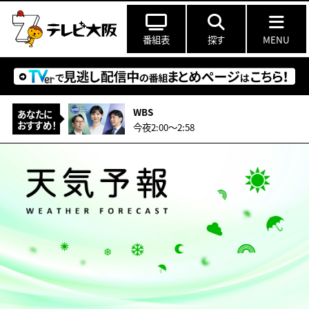
番組表
探す
MENU
WBS
あなたに
おすすめ！
今夜2:00〜2:58