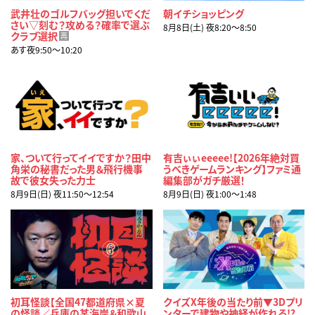
武井壮のゴルフバッグ担いでくだ
朝イチショッピング
さい▽刻む？攻める？確率で選ぶ
8月8日(土) 夜8:20〜8:50
クラブ選択
再
あす夜9:50〜10:20
家、ついて行ってイイですか？田中
有吉ぃぃeeeee!【2026年絶対買
角栄の秘書だった男＆飛行機事
うべきゲームランキング】ファミ通
故で彼女失った力士
編集部がガチ厳選！
8月9日(日) 夜11:50〜12:54
8月9日(日) 夜1:00〜1:48
初耳怪談【全国47都道府県×夏
クイズX年後の当たり前▼3Dプリ
の怪談／兵庫の某海岸＆和歌山
ンターで建物や神経が作れる!?