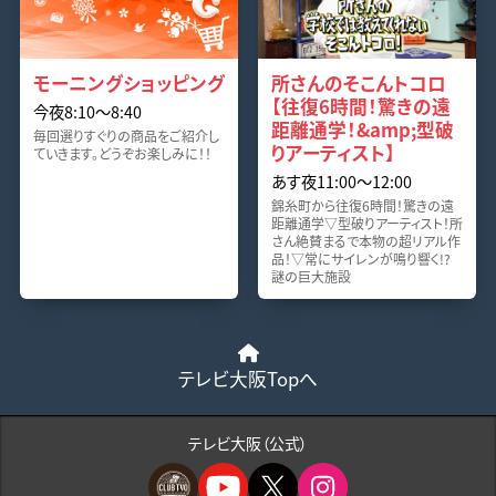
モーニングショッピング
所さんのそこんトコロ
【往復6時間！驚きの遠
今夜8:10〜8:40
距離通学！&amp;型破
毎回選りすぐりの商品をご紹介し
りアーティスト】
ていきます。どうぞお楽しみに！！
あす夜11:00〜12:00
錦糸町から往復6時間！驚きの遠
距離通学▽型破りアーティスト！所
さん絶賛まるで本物の超リアル作
品！▽常にサイレンが鳴り響く!?
謎の巨大施設
テレビ大阪Topへ
テレビ大阪（公式）