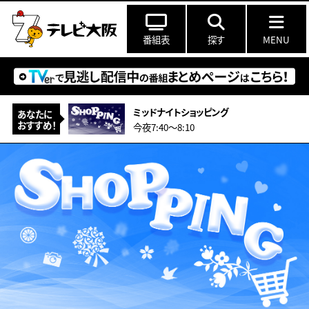
番組表
探す
MENU
ミッドナイトショッピング
あなたに
おすすめ！
今夜7:40〜8:10