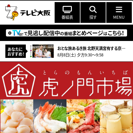
番組表
探す
MENU
おとな旅あるき旅 北野天満宮有する京都！夏季限定！辛子豆腐に世界が注目推し畳！
あなたに
おすすめ！
8月8日(土) 夕方9:30〜9:58