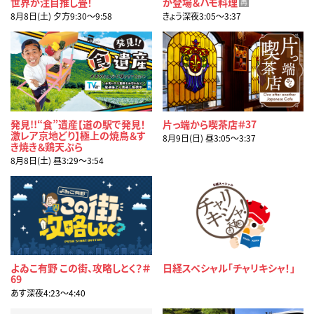
世界が注目推し畳！
が登場＆ハモ料理
再
8月8日(土) 夕方9:30〜9:58
きょう深夜3:05〜3:37
発見!!“食”遺産【道の駅で発見！
片っ端から喫茶店＃37
激レア京地どり】極上の焼鳥＆す
8月9日(日) 昼3:05〜3:37
き焼き＆鶏天ぷら
8月8日(土) 昼3:29〜3:54
よゐこ有野 この街、攻略しとく？＃
日経スペシャル「チャリキシャ！」
69
あす深夜4:23〜4:40