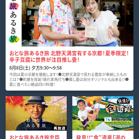
おとな旅あるき旅 北野天満宮有する京都！夏季限定！
辛子豆腐に世界が注目推し畳！
8月8日(土) 夕方9:30〜9:58
今回は夏の京都を堪能します！●北野天満宮で見れる豊臣が奉納したもの
とは？●町屋を改装！隠れ家角打ち●推し畳は自分オリジナルも出来る!?●
夏に食べたい絶品四川料理！
おとな旅あるき旅忠臣
発見!!“食”遺産【道の