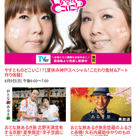
やすとものどこいこ！？【夏休み神戸スペシャル！こだわり食材＆アート
作り体験】
8月9日(日) 午後6:00〜7:00
おとな旅あるき旅 北野天満宮有
おとな旅あるき旅忠臣蔵のふるさ
する京都！夏季限定！辛子豆腐に
と赤穂！大石内蔵助ゆかりのもの