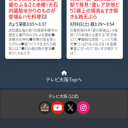
蔵のふるさと赤穂！大石
駅で発見！激レア京地ど
内蔵助ゆかりのものが
り】極上の焼鳥＆すき焼
登場＆ハモ料理
き＆鶏天ぷら
再
きょう深夜3:05〜3:37
8月8日(土) 昼3:29〜3:54
忠臣蔵＆塩の街！兵庫県赤穂市の
京都府南丹市「道の駅美山」で発
歴史と瀬戸内のグルメを堪能●
見！プロ料理人も愛する「匠京地
赤穂大石神社●赤穂の塩を使っ
どり」▼繊細な肉質…しっとり鶏
たグルメ●塩づくりで生まれた絨
天▼さっぱり＆ぷるぷる！水晶鶏
毯とは？●幻の焼き物が復活●
▼夏にぴったり“白いすき焼き”と
旬！ハモ＆穴子
は？
テレビ大阪Topへ
テレビ大阪（公式）