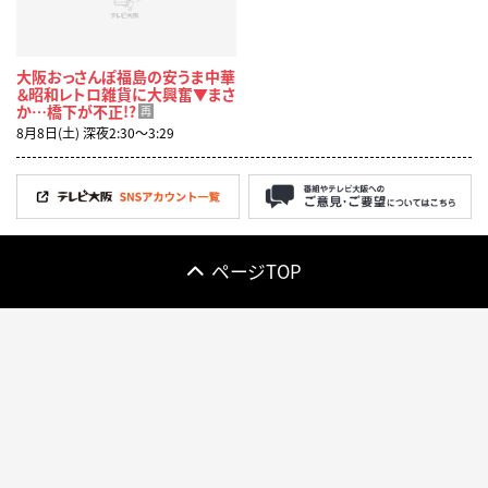
大阪おっさんぽ福島の安うま中華
＆昭和レトロ雑貨に大興奮▼まさ
か…橋下が不正!?
再
8月8日(土) 深夜2:30〜3:29
ページTOP