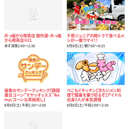
片っ端から喫茶店 傑作選・片っ端
千原ジュニアの軽トラで食べるメ
から喫茶店＃21
シが一番ウマイ！！
あす深夜2:00〜2:30
8月8日(土) 朝7:00〜8:15
優香のサンデークッキング【韓国
ぺこもぐキッチン【冷たいメン料
屋台コーン“マヤッオッスス”&a
理で酷暑を乗り切るぞ】アイドル
mp;コーンな茶碗蒸し】
出身2人が本気調理
8月8日(土) 午前1:30〜2:00
8月8日(土) 午前2:00〜2:30