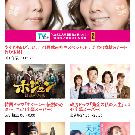
やすとものどこいこ！？【夏休み神戸スペシャル！こだわり食材＆アート
作り体験】
あす午後6:00〜7:00
韓国ドラマ「ホジュン～伝説の心
韓流ドラマ「黄金の私の人生」 ＃1
医～」 ＃27（字幕スーパー）
4（字幕スーパー）
あす朝11:00〜0:00
あす朝24:30〜25:30