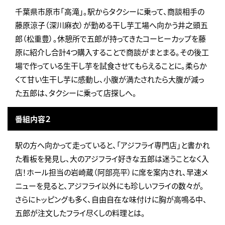
千葉県市原市「高滝」。駅からタクシーに乗って、商談相手の
藤原涼子（深川麻衣）が勤める干し芋工場へ向かう井之頭五
郎（松重豊）。休憩所で五郎が持ってきたコーヒーカップを藤
原に紹介し合計4つ購入することで商談がまとまる。その後工
場で作っている生干し芋を試食させてもらえることに。柔らか
くて甘い生干し芋に感動し、小腹が満たされたら大腹が減っ
た五郎は、タクシーに乗って店探しへ。
番組内容２
駅の方へ向かって走っていると、「アジフライ専門店」と書かれ
た看板を発見し、大のアジフライ好きな五郎は迷うことなく入
店！ホール担当の岩崎蔵（阿部亮平）に席を案内され、早速メ
ニューを見ると、アジフライ以外にも珍しいフライの数々が。
さらにトッピングも多く、自由自在な味付けに胸が高鳴る中、
五郎が注文したフライ尽くしの料理とは。