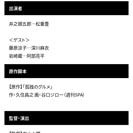
出演者
井之頭五郎…松重豊
＜ゲスト＞
藤原涼子…深川麻衣
岩崎蔵…阿部亮平
原作脚本
【原作】「孤独のグルメ」
作・久住昌之 画・谷口ジロー（週刊SPA）
監督・演出