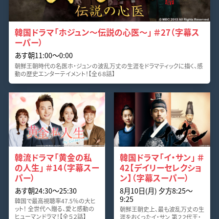
韓国ドラマ「ホジュン～伝説の心医～」 ＃27（字幕ス
ーパー）
あす朝11:00〜0:00
朝鮮王朝時代の名医ホ・ジュンの波乱万丈の生涯をドラマティックに描く、感
動の歴史エンターテイメント！【全６８話】
韓流ドラマ「黄金の私
韓国ドラマ「イ・サン」 ＃
の人生」 ＃14（字幕スー
42【デイリーセレクショ
パー）
ン】（字幕スーパー）
あす朝24:30〜25:30
8月10日(月) 夕方8:25〜
9:25
韓国で最高視聴率47.5％の大ヒ
ット！ 全世代へ贈る、愛と感動の
朝鮮王朝史上、最も波乱万丈の生
ヒューマンドラマ！【全５２話】
涯をおくったイ・サン 第２２代王・