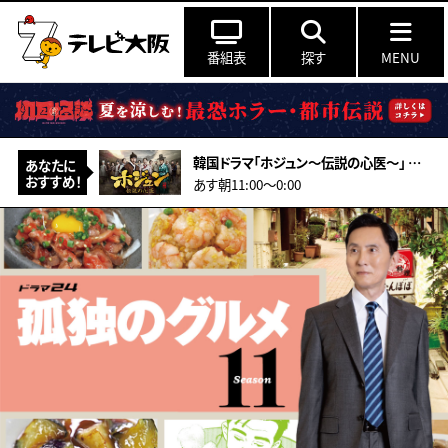
番組表
探す
MENU
韓国ドラマ「ホジュン～伝説の心医～」 ＃27（字幕スーパー）
あなたに
おすすめ！
あす朝11:00〜0:00