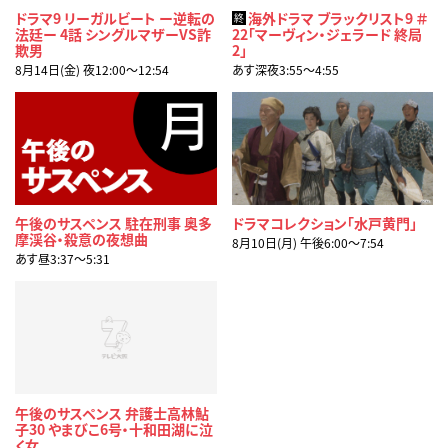
ドラマ9 リーガルビート ー逆転の
海外ドラマ ブラックリスト9 ＃
終
法廷ー 4話 シングルマザーVS詐
22「マーヴィン・ジェラード 終局
欺男
2」
8月14日(金) 夜12:00〜12:54
あす深夜3:55〜4:55
午後のサスペンス 駐在刑事 奥多
ドラマコレクション「水戸黄門」
摩渓谷・殺意の夜想曲
8月10日(月) 午後6:00〜7:54
あす昼3:37〜5:31
午後のサスペンス 弁護士高林鮎
子30 やまびこ6号・十和田湖に泣
く女