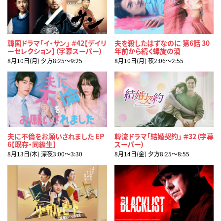
韓国ドラマ「イ・サン」 ＃42【デイリ
夫を殺したはずなのに 第6話 30
ーセレクション】（字幕スーパー）
年前から続く螺旋の渦
8月10日(月) 夕方8:25〜9:25
8月10日(月) 夜2:06〜2:55
夫に不倫をお願いされました EP
韓流ドラマ「結婚契約」 ＃32（字幕
6【既存・同級生】
スーパー）
8月13日(木) 深夜3:00〜3:30
8月14日(金) 夕方8:25〜8:55