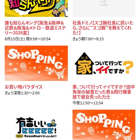
誰も知らんキング【阪急＆阪神＆
社長ドミノ【スゴ腕社長に訊いた
近鉄＆南海＆メトロ…鉄道ミステ
ら、さらに“スゴ腕”を教えてくれ
リー2026夏】
た！】
8月15日(土) 夜9:58〜10:54
きょう朝7:00〜8:15
お買い物パラダイス
家、ついて行ってイイですか？田中
角栄の秘書だった男＆飛行機事
きょう深夜1:30〜2:00
故で彼女失った力士
今夜11:50〜12:54