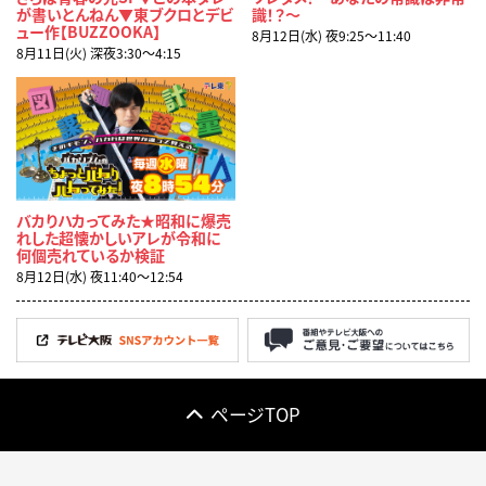
が書いとんねん▼東ブクロとデビ
識！？～
ュー作【BUZZOOKA】
8月12日(水) 夜9:25〜11:40
8月11日(火) 深夜3:30〜4:15
バカりハカってみた★昭和に爆売
れした超懐かしいアレが令和に
何個売れているか検証
8月12日(水) 夜11:40〜12:54
ページTOP