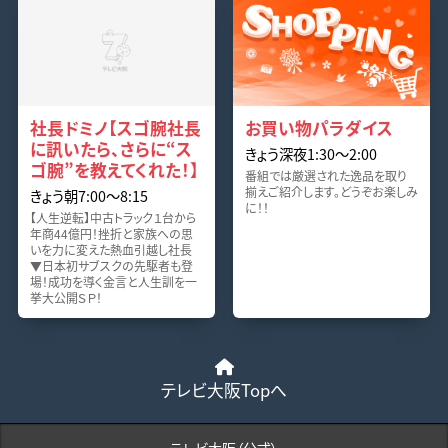
社長ドミノ【スゴ腕社長
お買い物パラダイス
に訊いたら、さらに“ス
きょう深夜1:30〜2:00
ゴ腕”を教えてくれた！】
番組では厳選された逸品を取り
揃えご紹介します。どうぞお楽しみ
きょう朝7:00〜8:15
に！！
【人生逆転】中古トラック１台から
年商44億円！挫折と家族への思
いを力に変えた熱血引越し社長
▼日本初サブスクの先駆者も登
場！成功を導く金言と人生訓を一
挙大公開ＳＰ！
テレビ大阪Topへ
テレビ大阪（公式）