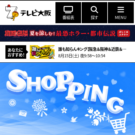
番組表
探す
MENU
誰も知らんキング【阪急＆阪神＆近鉄＆南海＆メトロ…鉄道ミステリー2026夏】
あなたに
おすすめ！
8月15日(土) 夜9:58〜10:54