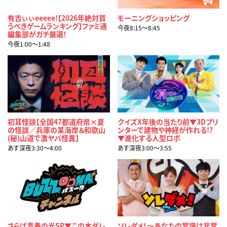
有吉ぃぃeeeee!【2026年絶対買
モーニングショッピング
うべきゲームランキング】ファミ通
今夜8:15〜8:45
編集部がガチ厳選！
今夜1:00〜1:48
初耳怪談【全国47都道府県×夏
クイズX年後の当たり前▼3Dプリ
の怪談／兵庫の某海岸＆和歌山
ンターで建物や神経が作れる!?
(秘)山道で激ヤバ怪異】
▼進化する人型ロボ
あす深夜3:30〜4:00
あす深夜3:00〜3:55
さらば青春の光SP▼この本ダレ
ソレダメ！～あなたの常識は非常