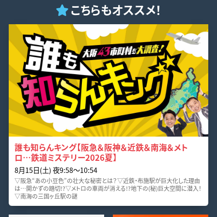
こちらもオススメ！
誰も知らんキング【阪急＆阪神＆近鉄＆南海＆メト
ロ…鉄道ミステリー2026夏】
8月15日(土) 夜9:58〜10:54
▽阪急“あの小豆色”の壮大な秘密とは？▽近鉄・布施駅が巨大化した理由
は…開かずの踏切!?▽メトロの車両が消える!?地下の(秘)巨大空間に潜入！
▽南海の三国ヶ丘駅の謎