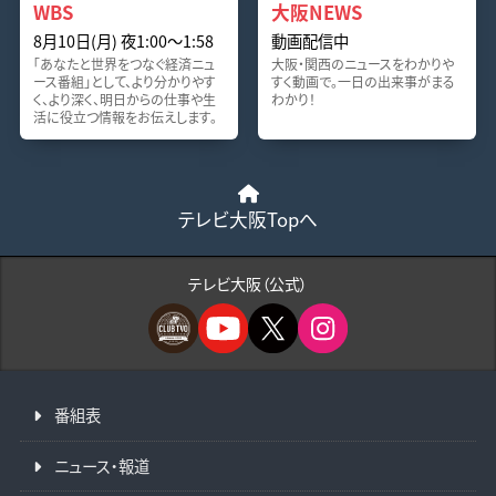
WBS
大阪NEWS
8月10日(月) 夜1:00〜1:58
動画配信中
「あなたと世界をつなぐ経済ニュ
大阪・関西のニュースをわかりや
ース番組」として、より分かりやす
すく動画で。一日の出来事がまる
く、より深く、明日からの仕事や生
わかり！
活に役立つ情報をお伝えします。
テレビ大阪Topへ
テレビ大阪（公式）
番組表
ニュース・報道