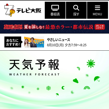
番組表
探す
MENU
やさしいニュース
あなたに
おすすめ！
8月10日(月) 夕方7:59〜8:25