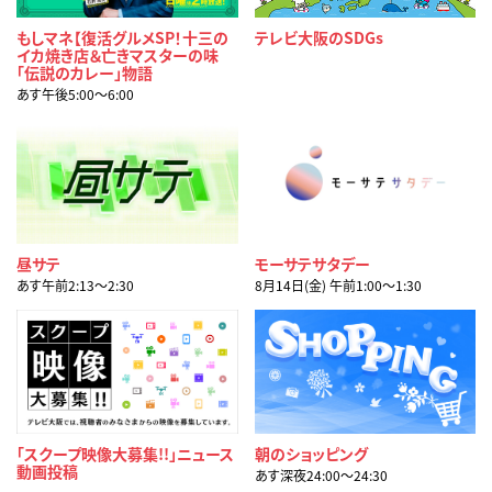
もしマネ【復活グルメSP！十三の
テレビ大阪のSDGs
イカ焼き店＆亡きマスターの味
「伝説のカレー」物語
あす午後5:00〜6:00
昼サテ
モーサテサタデー
あす午前2:13〜2:30
8月14日(金) 午前1:00〜1:30
「スクープ映像大募集!!」ニュース
朝のショッピング
動画投稿
あす深夜24:00〜24:30