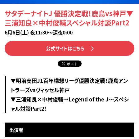
サタデーナイトJ 優勝決定戦！鹿島vs神戸▼
三浦知良×中村俊輔スペシャル対談Part2
6月6日(土) 夜11:30～深夜0:00
公式サイトはこちら
▼明治安田J1百年構想リーグ優勝決定戦！鹿島アン
トラーズvsヴィッセル神戸
▼三浦知良×中村俊輔～Legend of the J～スペシ
ャル対談Part2！
出演者