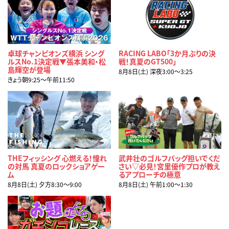
卓球チャンピオンズ横浜 シング
RACING LABO「3か月ぶりの決
ルスNo.1決定戦▼張本美和・松
戦！真夏のGT500」
島輝空が登場
8月8日(土) 深夜3:00〜3:25
きょう朝9:25〜午前11:50
THEフィッシング 心燃える！憧れ
武井壮のゴルフバッグ担いでくだ
の対馬 真夏のロックショアゲー
さい▽必見！宮里優作プロが教え
ム
るアプローチの極意
8月8日(土) 夕方8:30〜9:00
8月8日(土) 午前1:00〜1:30