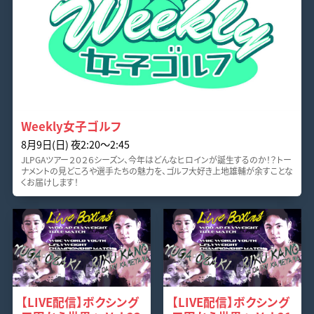
Weekly女子ゴルフ
8月9日(日) 夜2:20〜2:45
JLPGAツアー２０２６シーズン、今年はどんなヒロインが誕生するのか！？トー
ナメントの見どころや選手たちの魅力を、ゴルフ大好き上地雄輔が余すことな
くお届けします！
【LIVE配信】ボクシング
【LIVE配信】ボクシング