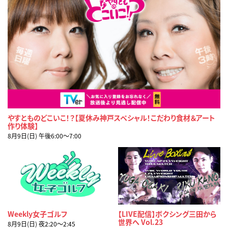
やすとものどこいこ！？【夏休み神戸スペシャル！こだわり食材＆アート
作り体験】
8月9日(日) 午後6:00〜7:00
Weekly女子ゴルフ
【LIVE配信】ボクシング三田から
世界へ Vol.23
8月9日(日) 夜2:20〜2:45