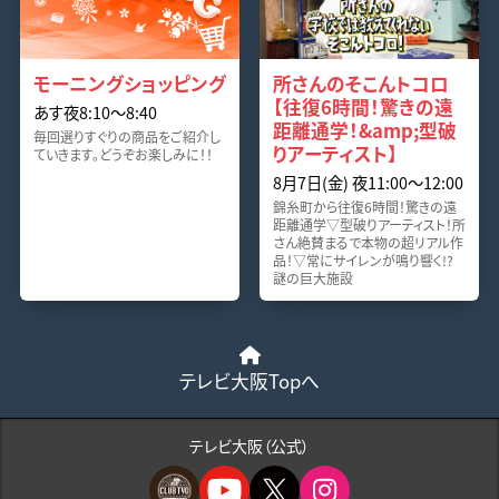
モーニングショッピング
所さんのそこんトコロ
【往復6時間！驚きの遠
あす夜8:10〜8:40
距離通学！&amp;型破
毎回選りすぐりの商品をご紹介し
りアーティスト】
ていきます。どうぞお楽しみに！！
8月7日(金) 夜11:00〜12:00
錦糸町から往復6時間！驚きの遠
距離通学▽型破りアーティスト！所
さん絶賛まるで本物の超リアル作
品！▽常にサイレンが鳴り響く!?
謎の巨大施設
テレビ大阪Topへ
テレビ大阪（公式）