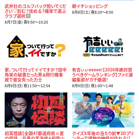
武井壮のゴルフバッグ担いでくだ
朝イチショッピング
さい▽刻む？攻める？確率で選ぶ
8月8日(土) 夜8:20〜8:50
クラブ選択
再
8月7日(金) 夜9:50〜10:20
家、ついて行ってイイですか？田中
有吉ぃぃeeeee!【2026年絶対買
角栄の秘書だった男＆飛行機事
うべきゲームランキング】ファミ通
故で彼女失った力士
編集部がガチ厳選！
8月9日(日) 夜11:50〜12:54
8月9日(日) 夜1:00〜1:48
初耳怪談【全国47都道府県×夏
クイズX年後の当たり前▼3Dプリ
の怪談／兵庫の某海岸＆和歌山
ンターで建物や神経が作れる!?