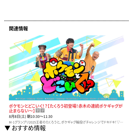
関連情報
ポケモンとどこいく！？【たくろう初登場！赤木の連続ポケギャグが
止まらない～】
字
デ
8月8日(土) 朝10:30〜11:30
M-1グランプリ2025王者のたくろうと、ポケギャグ輪投げチャレンジでドキドキ！▽スバにぃがイングリッシュであの挨拶を披露！？★☆毎年恒例のポケモンスタンプラリーも！
おすすめ情報