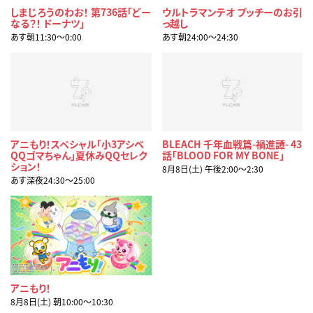
しまじろうのわお！ 第736話「どー
ウルトラマンテオ プッチーのお引
なる？！ ドーナツ」
っ越し
あす朝11:30〜0:00
あす朝24:00〜24:30
アニもり！スペシャル「小3アシベ
BLEACH 千年血戦篇-禍進譚- 43
QQゴマちゃん」夏休みQQセレク
話「BLOOD FOR MY BONE」
ション！
8月8日(土) 午後2:00〜2:30
あす深夜24:30〜25:00
アニもり！
8月8日(土) 朝10:00〜10:30