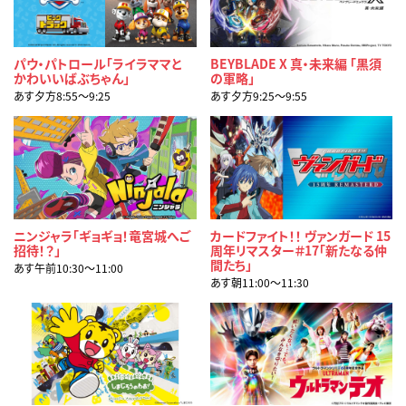
パウ・パトロール「ライラママと
BEYBLADE X 真・未来編 「黒須
かわいいばぶちゃん」
の軍略」
あす夕方8:55〜9:25
あす夕方9:25〜9:55
ニンジャラ「ギョギョ！竜宮城へご
カードファイト！！ ヴァンガード 15
招待！？」
周年リマスター＃17「新たなる仲
間たち」
あす午前10:30〜11:00
あす朝11:00〜11:30