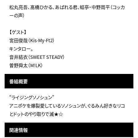
松丸亮吾、髙橋ひかる、あばれる君、蛙亭・中野周平（コッカ
ーの声）
【ゲスト】
宮田俊哉（Kis-My-Ft2）
キンタロー。
音井結衣（SWEET STEADY）
曽野舜太（M!LK）
番組概要
“ライジングソノシュン”
アニポケを爆裂愛しているソノシュンが、ぐるみん好きなリコ
とドットのやり取りで滅★☆
関連情報