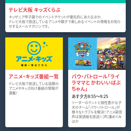
テレビ大阪 キッズくらぶ
キッザニア甲子園でのイベントチケットが優先的にあたるほか、
テレビ大阪で放送しているアニメや親子で楽しめるイベントの情報をお知ら
せするメールマガジンです。
アニメ・キッズ番組一覧
パウ・パトロール「ライ
ラママと かわいいばぶ
テレビ大阪で放送している話題の
ちゃん」
アニメやキッズ向け番組の情報が
満載！
あす夕方8:55〜9:25
リーダーのケントと個性豊かな子
犬のチーム「パウ・パトロール」が
様々なトラブルを解決！アニメ副音
声は英語版を放送!! [声]潘めぐみ
ほか