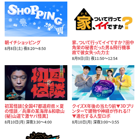
朝イチショッピング
家、ついて行ってイイですか？田中
角栄の秘書だった男＆飛行機事
8月8日(土) 夜8:20〜8:50
故で彼女失った力士
8月9日(日) 夜11:50〜12:54
初耳怪談【全国47都道府県×夏
クイズX年後の当たり前▼3Dプリ
の怪談／兵庫の某海岸＆和歌山
ンターで建物や神経が作れる!?
(秘)山道で激ヤバ怪異】
▼進化する人型ロボ
8月10日(月) 深夜3:30〜4:00
8月10日(月) 深夜3:00〜3:55