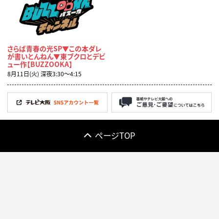
さらば青春の光SP▼この本ダレ
が書いとんねん▼東ブクロとデビ
ュー作【BUZZOOKA】
8月11日(火) 深夜3:30〜4:15
ページTOP