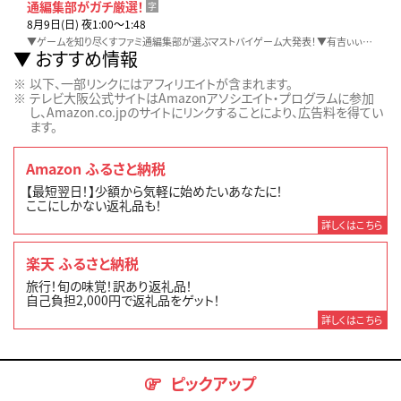
通編集部がガチ厳選！
字
8月9日(日) 夜1:00〜1:48
▼ゲームを知り尽くすファミ通編集部が選ぶマストバイゲーム大発表！▼有吉ぃぃファミリー再現トモコレで大はしゃぎ▼有吉大興奮の注目作＆今後発売の超衝撃作とは！？
おすすめ情報
以下、一部リンクにはアフィリエイトが含まれます。
テレビ大阪公式サイトはAmazonアソシエイト・プログラムに参加
し、Amazon.co.jpのサイトにリンクすることにより、広告料を得てい
ます。
Amazon ふるさと納税
【最短翌日！】少額から気軽に始めたいあなたに！
ここにしかない返礼品も！
詳しくはこちら
楽天 ふるさと納税
旅行！旬の味覚！訳あり返礼品！
自己負担2,000円で返礼品をゲット！
詳しくはこちら
ピックアップ