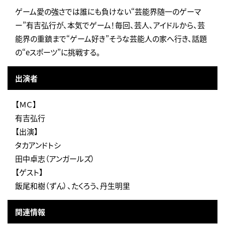
ゲーム愛の強さでは誰にも負けない“芸能界随一のゲーマ
ー”有吉弘行が、本気でゲーム！毎回、芸人、アイドルから、芸
能界の重鎮まで“ゲーム好き”そうな芸能人の家へ行き、話題
の“eスポーツ”に挑戦する。
出演者
【ＭＣ】
有吉弘行
【出演】
タカアンドトシ
田中卓志（アンガールズ）
【ゲスト】
飯尾和樹（ずん）、たくろう、丹生明里
関連情報