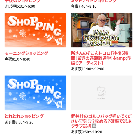
きょう朝5:31〜6:00
今夜7:40〜8:10
モーニングショッピング
所さんのそこんトコロ【往復6時
間！驚きの遠距離通学！&amp;型
今夜8:10〜8:40
破りアーティスト】
あす夜11:00〜12:00
とれとれショッピング
武井壮のゴルフバッグ担いでくだ
さい▽刻む？攻める？確率で選ぶ
あす夜8:50〜9:20
クラブ選択
再
あす夜9:50〜10:20