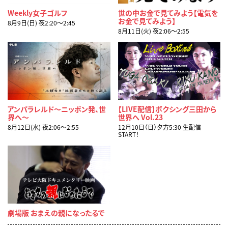
Weekly女子ゴルフ
世の中お金で見てみよう【電気を
お金で見てみよう】
8月9日(日) 夜2:20〜2:45
8月11日(火) 夜2:06〜2:55
アンパラレルド～ニッポン発、世
【LIVE配信】ボクシング三田から
界へ～
世界へ Vol.23
8月12日(水) 夜2:06〜2:55
12月10日（日）夕方5:30 生配信
START！
劇場版 おまえの親になったるで