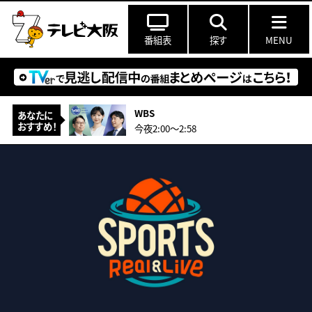
番組表
探す
MENU
WBS
あなたに
おすすめ！
今夜2:00〜2:58