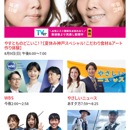
やすとものどこいこ！？【夏休み神戸スペシャル！こだわり食材＆アート
作り体験】
8月9日(日) 午後6:00〜7:00
WBS
やさしいニュース
今夜2:00〜2:58
あす夕方7:59〜8:25