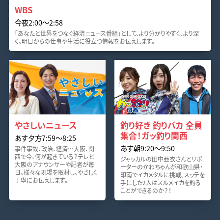
WBS
今夜2:00〜2:58
「あなたと世界をつなぐ経済ニュース番組」として、より分かりやすく、より深
く、明日からの仕事や生活に役立つ情報をお伝えします。
やさしいニュース
釣り好き 釣りバカ 全員
集合！ガッ釣り関西
あす夕方7:59〜8:25
あす朝9:20〜9:50
事件事故、政治、経済…大阪、関
西で今、何が起きている？テレビ
ジャッカルの田中亜衣さんとリポ
大阪のアナウンサーや記者が毎
ーターのかわちゃんが和歌山県・
日、様々な現場を取材し、やさしく
印南でイカメタルに挑戦。スッテを
丁寧にお伝えします。
手にした2人はスルメイカを釣る
ことができるのか？！