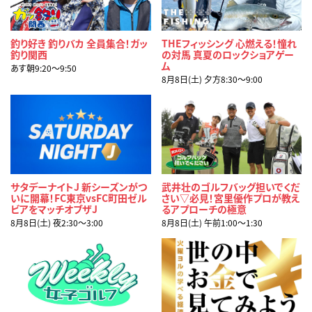
釣り好き 釣りバカ 全員集合！ガッ
THEフィッシング 心燃える！憧れ
釣り関西
の対馬 真夏のロックショアゲー
ム
あす朝9:20〜9:50
8月8日(土) 夕方8:30〜9:00
サタデーナイトJ 新シーズンがつ
武井壮のゴルフバッグ担いでくだ
いに開幕！FC東京vsFC町田ゼル
さい▽必見！宮里優作プロが教え
ビアをマッチオブザJ
るアプローチの極意
8月8日(土) 夜2:30〜3:00
8月8日(土) 午前1:00〜1:30