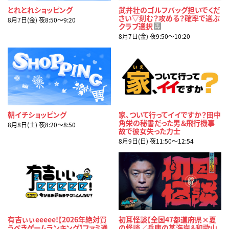
とれとれショッピング
武井壮のゴルフバッグ担いでくだ
さい▽刻む？攻める？確率で選ぶ
8月7日(金) 夜8:50〜9:20
クラブ選択
再
8月7日(金) 夜9:50〜10:20
朝イチショッピング
家、ついて行ってイイですか？田中
角栄の秘書だった男＆飛行機事
8月8日(土) 夜8:20〜8:50
故で彼女失った力士
8月9日(日) 夜11:50〜12:54
有吉ぃぃeeeee!【2026年絶対買
初耳怪談【全国47都道府県×夏
うべきゲームランキング】ファミ通
の怪談／兵庫の某海岸＆和歌山