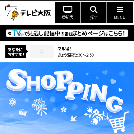
番組表
探す
MENU
マル得！
あなたに
おすすめ！
きょう深夜2:30〜2:59