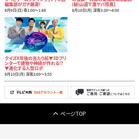
編集部がガチ厳選！
(秘)山道で激ヤバ怪異】
8月9日(日) 夜1:00〜1:48
8月10日(月) 深夜3:30〜4:00
クイズX年後の当たり前▼3Dプリ
ンターで建物や神経が作れる!?
▼進化する人型ロボ
8月10日(月) 深夜3:00〜3:55
ページTOP