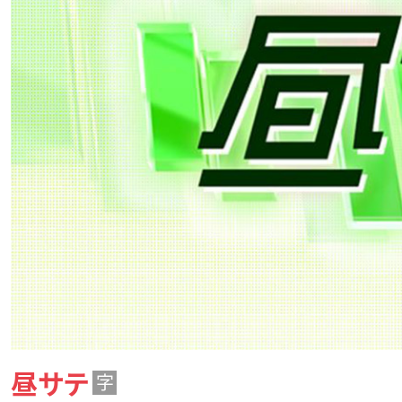
昼サテ
字