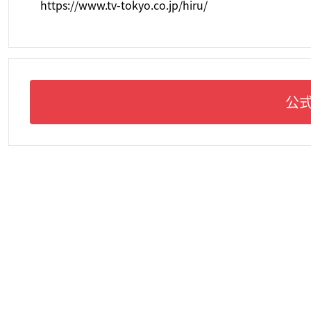
https://www.tv-tokyo.co.jp/hiru/
公式