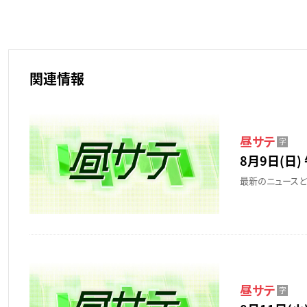
関連情報
昼サテ
字
8月9日(日) 
最新のニュースと
昼サテ
字