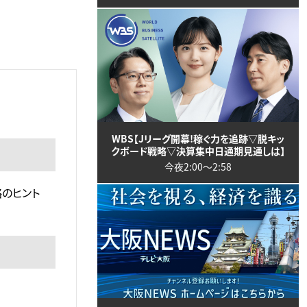
WBS【Jリーグ開幕!稼ぐ力を追跡▽脱キッ
クボード戦略▽決算集中日通期見通しは】
今夜2:00〜2:58
略のヒント