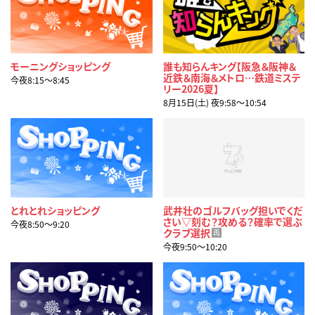
モーニングショッピング
誰も知らんキング【阪急＆阪神＆
近鉄＆南海＆メトロ…鉄道ミステ
今夜8:15〜8:45
リー2026夏】
8月15日(土) 夜9:58〜10:54
とれとれショッピング
武井壮のゴルフバッグ担いでくだ
さい▽刻む？攻める？確率で選ぶ
今夜8:50〜9:20
クラブ選択
再
今夜9:50〜10:20