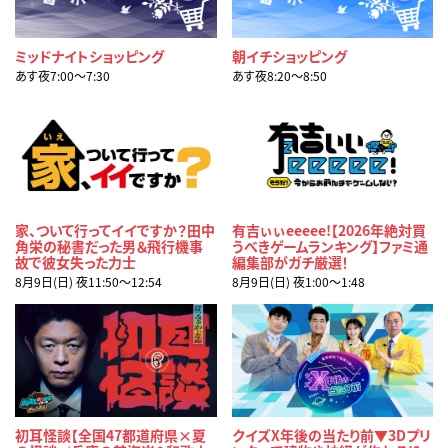
ミッドナイトショッピング
朝イチショッピング
あす夜7:00〜7:30
あす夜8:20〜8:50
家、ついて行ってイイですか？田中
有吉ぃぃeeeee!【2026年絶対買
角栄の秘書だった男＆飛行機事
うべきゲームランキング】ファミ通
故で彼女失った力士
編集部がガチ厳選！
8月9日(日) 夜11:50〜12:54
8月9日(日) 夜1:00〜1:48
初耳怪談【全国47都道府県×夏
クイズX年後の当たり前▼3Dプリ