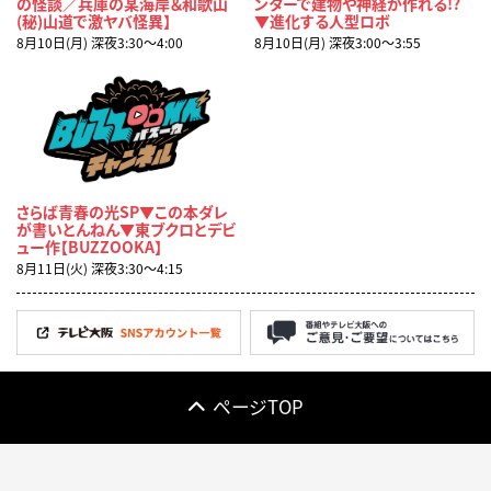
の怪談／兵庫の某海岸＆和歌山
ンターで建物や神経が作れる!?
(秘)山道で激ヤバ怪異】
▼進化する人型ロボ
8月10日(月) 深夜3:30〜4:00
8月10日(月) 深夜3:00〜3:55
さらば青春の光SP▼この本ダレ
が書いとんねん▼東ブクロとデビ
ュー作【BUZZOOKA】
8月11日(火) 深夜3:30〜4:15
ページTOP