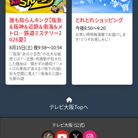
誰も知らんキング【阪急
とれとれショッピング
＆阪神＆近鉄＆南海＆メ
今夜8:50〜9:20
トロ…鉄道ミステリー2
お買い得情報満載でお届けしま
026夏】
す！どうぞお楽しみに！
8月15日(土) 夜9:58〜10:54
▽阪急“あの小豆色”の壮大な秘
密とは？▽近鉄・布施駅が巨大化
した理由は…開かずの踏切!?▽メ
トロの車両が消える!?地下の(秘)
巨大空間に潜入！▽南海の三国ヶ
丘駅の謎
テレビ大阪Topへ
テレビ大阪（公式）