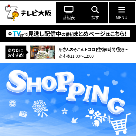
番組表
探す
MENU
所さんのそこんトコロ【往復6時間！驚きの遠距離通学！&amp;型破りアーティスト】
あなたに
おすすめ！
あす夜11:00〜12:00