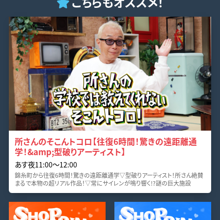
こちらもオススメ！
所さんのそこんトコロ【往復6時間！驚きの遠距離通
学！&amp;型破りアーティスト】
あす夜11:00〜12:00
錦糸町から往復6時間！驚きの遠距離通学▽型破りアーティスト！所さん絶賛
まるで本物の超リアル作品！▽常にサイレンが鳴り響く!?謎の巨大施設