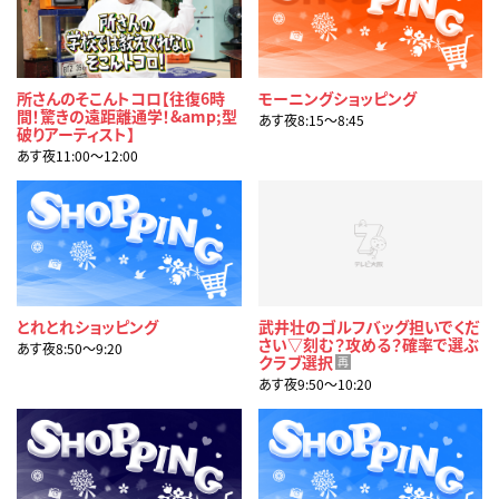
所さんのそこんトコロ【往復6時
モーニングショッピング
間！驚きの遠距離通学！&amp;型
あす夜8:15〜8:45
破りアーティスト】
あす夜11:00〜12:00
とれとれショッピング
武井壮のゴルフバッグ担いでくだ
さい▽刻む？攻める？確率で選ぶ
あす夜8:50〜9:20
クラブ選択
再
あす夜9:50〜10:20