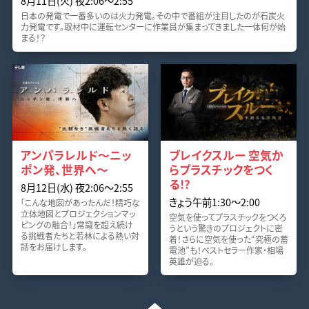
8月11日(火) 夜2:06〜2:55
日本の発電で一番多いのは火力発電。その中で番組が注目したのが石炭火
力発電です。取材中に運転センターに作業員が集まってきました一体何が始
まる！？
アンパラレルド～ニッ
ブレイクスルー 空気か
ポン発、世界へ～
らプラスチックをつく
る!?
8月12日(水) 夜2:06〜2:55
きょう午前1:30〜2:00
「こんな地図があったんだ！精巧な
立体地図とプロジェクションマッ
空気を使ってプラスチックをつくろ
ピングの融合！」常識を超え続け
うという驚きのプロジェクトに密
る挑戦者たちと若林による熱い対
着！さらに空気を使った“究極の蓄
話をお届けします。
電池”も！ベストセラー作家・相場
英雄が迫る。