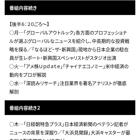
番組内容続き
【後半６：２０ごろ～】
○月…「グローバルアウトルック」各方面のプロフェッショナ
ルが選ぶグローバルなニュースを紹介し、中長期的な投資戦
略を探る／「なるほど・ザ・新興国」現地から日本企業の駐在
員が生レポート・新興国スペシャリストがスタジオ出演
○火…「アメ株Ｕｐｄａｔｅ」「チャイナエコノミー」米中経済の
動向をプロが解説
○水…「深読みリサーチ」注目業界を著名アナリストが徹底
解剖
番組内容続き２
○木…「日経朝特急プラス」日本経済新聞のベテラン記者が
ニュースの背景を深掘り／「大浜見聞録」大浜キャスターが最