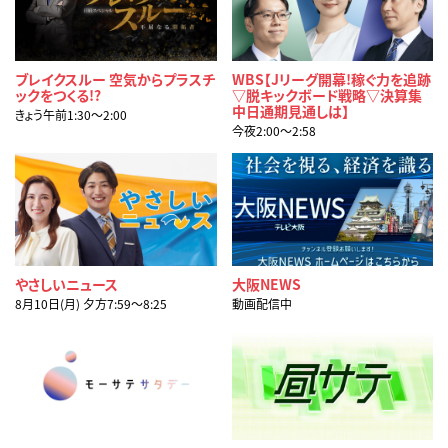
ブレイクスルー 空気からプラスチ
WBS【Jリーグ開幕!稼ぐ力を追跡
ックをつくる!?
▽脱キックボード戦略▽決算集
中日通期見通しは】
きょう午前1:30〜2:00
今夜2:00〜2:58
やさしいニュース
大阪NEWS
8月10日(月) 夕方7:59〜8:25
動画配信中