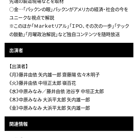
先端の製造現場などを取材
○金…「パックンの眼」パックンがアメリカの経済・社会の今を
ユニークな視点で解説
※このほか「Ｍａｒｋｅｔリアル」「ＩＰＯ、その次の一歩」「テック
の鼓動」「月曜政治解説」など独自コンテンツを随時放送
出演者
【出演者】
《月》藤井由依 矢内雄一郎 齋藤陽 佐々木明子
《火》藤井由依 中垣正太郎 嶺百花
《水》中原みなみ／藤井由依 池谷亨 中垣正太郎
《木》中原みなみ 大浜平太郎 矢内雄一郎
《金》中原みなみ 大浜平太郎 矢内雄一郎
関連情報