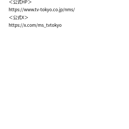
＜公式HP＞
https://www.tv-tokyo.co.jp/nms/
＜公式X＞
https://x.com/ms_tvtokyo