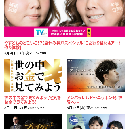
やすとものどこいこ！？【夏休み神戸スペシャル！こだわり食材＆アート
作り体験】
8月9日(日) 午後6:00〜7:00
世の中お金で見てみよう【電気を
アンパラレルド～ニッポン発、世
お金で見てみよう】
界へ～
8月11日(火) 夜2:06〜2:55
8月12日(水) 夜2:06〜2:55