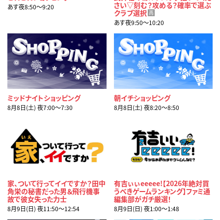
さい▽刻む？攻める？確率で選ぶ
あす夜8:50〜9:20
クラブ選択
再
あす夜9:50〜10:20
ミッドナイトショッピング
朝イチショッピング
8月8日(土) 夜7:00〜7:30
8月8日(土) 夜8:20〜8:50
家、ついて行ってイイですか？田中
有吉ぃぃeeeee!【2026年絶対買
角栄の秘書だった男＆飛行機事
うべきゲームランキング】ファミ通
故で彼女失った力士
編集部がガチ厳選！
8月9日(日) 夜11:50〜12:54
8月9日(日) 夜1:00〜1:48