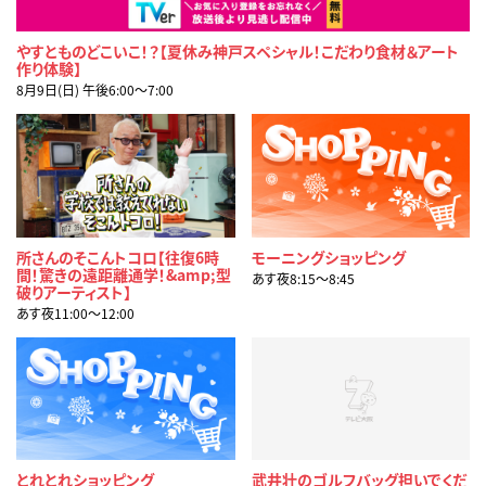
やすとものどこいこ！？【夏休み神戸スペシャル！こだわり食材＆アート
作り体験】
8月9日(日) 午後6:00〜7:00
所さんのそこんトコロ【往復6時
モーニングショッピング
間！驚きの遠距離通学！&amp;型
あす夜8:15〜8:45
破りアーティスト】
あす夜11:00〜12:00
とれとれショッピング
武井壮のゴルフバッグ担いでくだ