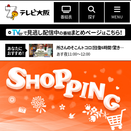
番組表
探す
MENU
所さんのそこんトコロ【往復6時間！驚きの遠距離通学！&amp;型破りアーティスト】
あなたに
おすすめ！
あす夜11:00〜12:00