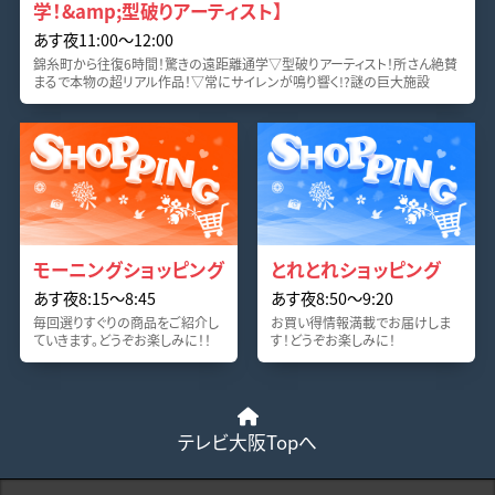
学！&amp;型破りアーティスト】
あす夜11:00〜12:00
錦糸町から往復6時間！驚きの遠距離通学▽型破りアーティスト！所さん絶賛
まるで本物の超リアル作品！▽常にサイレンが鳴り響く!?謎の巨大施設
モーニングショッピング
とれとれショッピング
あす夜8:15〜8:45
あす夜8:50〜9:20
毎回選りすぐりの商品をご紹介し
お買い得情報満載でお届けしま
ていきます。どうぞお楽しみに！！
す！どうぞお楽しみに！
テレビ大阪Topへ