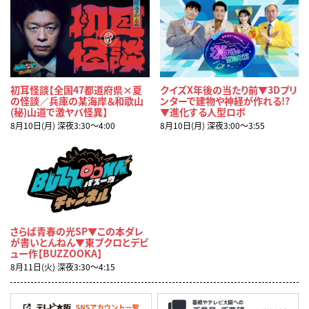
初耳怪談【全国47都道府県×夏
クイズX年後の当たり前▼3Dプリ
の怪談／兵庫の某海岸＆和歌山
ンターで建物や神経が作れる!?
(秘)山道で激ヤバ怪異】
▼進化する人型ロボ
8月10日(月) 深夜3:30〜4:00
8月10日(月) 深夜3:00〜3:55
さらば青春の光SP▼この本ダレ
が書いとんねん▼東ブクロとデビ
ュー作【BUZZOOKA】
8月11日(火) 深夜3:30〜4:15