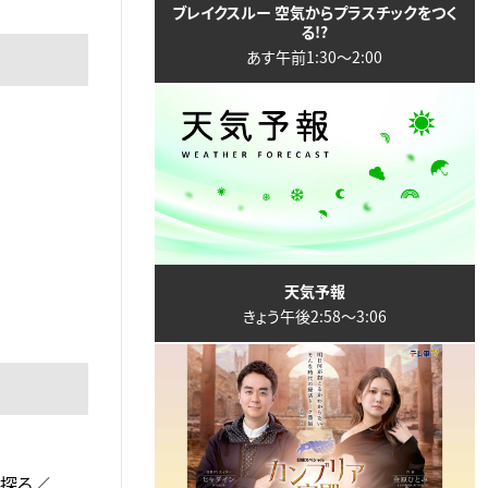
ブレイクスルー 空気からプラスチックをつく
る!?
あす午前1:30〜2:00
天気予報
きょう午後2:58〜3:06
を探る／