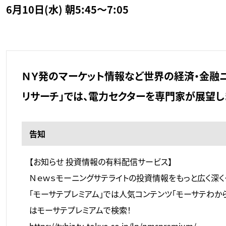
6月10日(水) 朝5:45～7:05
ＮＹ発のマーケット情報など世界の経済・金融ニ
リサーチ」では、電力セクターを専門家が展望し
告知
【お知らせ 投資情報の有料配信サービス】
Ｎｅｗｓモーニングサテライトの投資情報をもっと広く深く
「モーサテプレミアム」では人気コンテンツ「モーサテわか
はモーサテプレミアムで検索！
https://txbiz.tv-tokyo.co.jp/lp/nmspremium/