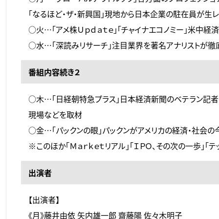
「なるほど・ザ・新興国」現地から日本企業の駐在員が生レ
○火…「アメ株Ｕｐｄａｔｅ」「チャイナエコノミー」米中
○水…「深読みリサーチ」注目業界を著名アナリストが徹
番組内容続き２
○木…「日経朝特急プラス」日本経済新聞のベテラン記者
現場などを取材
○金…「パックンの眼」パックンがアメリカの経済・社会
※このほか「Ｍａｒｋｅｔリアル」「ＩＰＯ、その次の一歩」
出演者
【出演者】
《月》藤井由依 矢内雄一郎 齋藤陽 佐々木明子