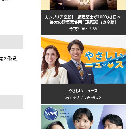
カンブリア宮殿【一級建築士が1000人！日本
最大の建築家集団「日建設計」の全貌】
今夜3:06〜3:55
端の製造
やさしいニュース
あす夕方7:59〜8:25