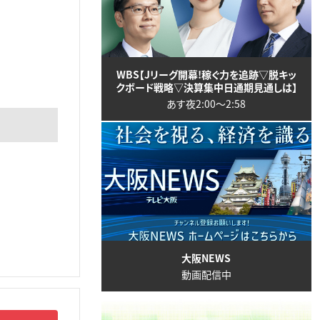
WBS【Jリーグ開幕!稼ぐ力を追跡▽脱キッ
クボード戦略▽決算集中日通期見通しは】
あす夜2:00〜2:58
大阪NEWS
動画配信中