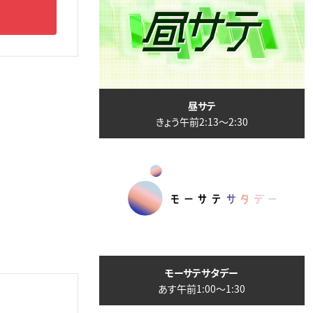
昼サテ
きょう午前2:13〜2:30
モーサテサタデー
あす午前1:00〜1:30