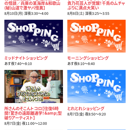
の怪談／兵庫の某海岸＆和歌山
貴乃花芸人が覚醒！千鳥のムチャ
(秘)山道で激ヤバ怪異】
ぶりに満点大笑い
8月10日(月) 深夜3:30〜4:00
8月8日(土) 深夜3:25〜3:55
ミッドナイトショッピング
モーニングショッピング
あす夜7:40〜8:10
あす夜8:10〜8:40
所さんのそこんトコロ【往復6時
とれとれショッピング
間！驚きの遠距離通学！&amp;型
8月7日(金) 夜8:50〜9:20
破りアーティスト】
8月7日(金) 夜11:00〜12:00