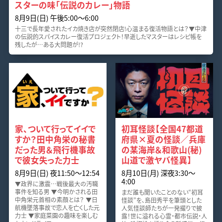
スターの味「伝説のカレー」物語
8月9日(日) 午後5:00〜6:00
十三で長年愛されたイカ焼き店が突然閉店!心温まる復活物語とは？▼中津
の伝説的スパイスカレー復活プロジェクト！早逝したマスターはレシピ帳を
残したが…ある大問題が!?
家、ついて行ってイイで
初耳怪談【全国47都道
すか？田中角栄の秘書
府県×夏の怪談／兵庫
だった男＆飛行機事故
の某海岸＆和歌山(秘)
で彼女失った力士
山道で激ヤバ怪異】
8月9日(日) 夜11:50〜12:54
8月10日(月) 深夜3:30〜
4:00
▼政界に激震…戦後最大の汚職
事件を知る男 ▼今明かされる田
まだ誰も聞いたことのない“初耳
中角栄元首相の素顔とは？ ▼日
怪談”を、島田秀平を筆頭とした
航機墜落事故で恋人を亡くした元
人気怪談師たちが一発撮りで披
力士 ▼家庭菜園の趣味を楽しむ
露！世に溢れる心霊・都市伝説・人