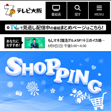
番組表
探す
MENU
もしマネ【復活グルメSP！十三のイカ焼き店＆亡きマスターの味「伝説のカレー」物語
あなたに
おすすめ！
8月9日(日) 午後5:00〜6:00