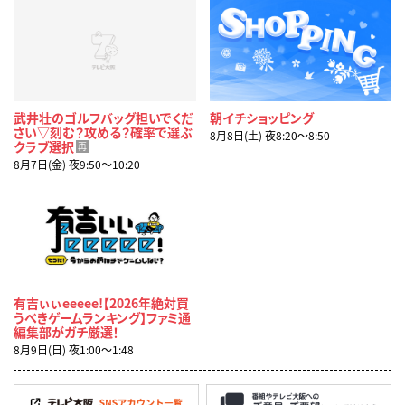
武井壮のゴルフバッグ担いでくだ
朝イチショッピング
さい▽刻む？攻める？確率で選ぶ
8月8日(土) 夜8:20〜8:50
クラブ選択
再
8月7日(金) 夜9:50〜10:20
有吉ぃぃeeeee!【2026年絶対買
うべきゲームランキング】ファミ通
編集部がガチ厳選！
8月9日(日) 夜1:00〜1:48