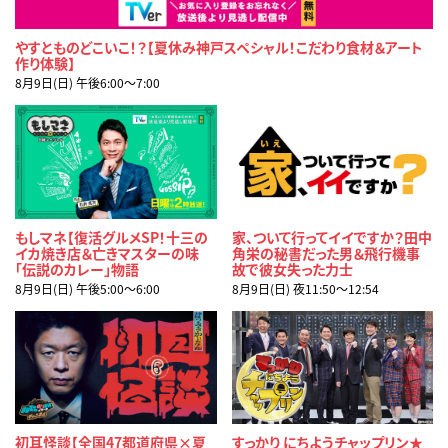
やすとものどこいこ！？【夏休み神戸スペシャル！こだわり食材＆アート
作り体験】
8月9日(日) 午後6:00〜7:00
もしマネ【復活グルメSP！十三の
家、ついて行ってイイですか？田中
イカ焼き店＆亡きマスターの味
角栄の秘書だった男＆飛行機事
「伝説のカレー」物語
故で彼女失った力士
8月9日(日) 午後5:00〜6:00
8月9日(日) 夜11:50〜12:54
初耳怪談【全国47都道府県×夏
すっかり にちようチャップリン★