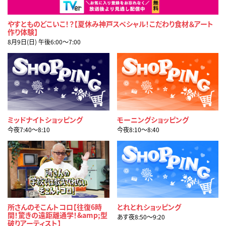
やすとものどこいこ！？【夏休み神戸スペシャル！こだわり食材＆アート
作り体験】
8月9日(日) 午後6:00〜7:00
ミッドナイトショッピング
モーニングショッピング
今夜7:40〜8:10
今夜8:10〜8:40
所さんのそこんトコロ【往復6時
とれとれショッピング
間！驚きの遠距離通学！&amp;型
あす夜8:50〜9:20
破りアーティスト】