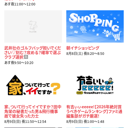
あす夜11:00〜12:00
武井壮のゴルフバッグ担いでくだ
朝イチショッピング
さい▽刻む？攻める？確率で選ぶ
8月8日(土) 夜8:20〜8:50
クラブ選択
再
あす夜9:50〜10:20
家、ついて行ってイイですか？田中
有吉ぃぃeeeee!【2026年絶対買
角栄の秘書だった男＆飛行機事
うべきゲームランキング】ファミ通
故で彼女失った力士
編集部がガチ厳選！
8月9日(日) 夜11:50〜12:54
8月9日(日) 夜1:00〜1:48