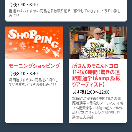
今夜7:40〜8:10
番組ではおすすめの商品を多数取り揃えご紹介していきます。どうぞお楽し
みに！！
モーニングショッピング
所さんのそこんトコロ
【往復6時間！驚きの遠
今夜8:10〜8:40
距離通学！&amp;型破
毎回選りすぐりの商品をご紹介し
りアーティスト】
ていきます。どうぞお楽しみに！！
あす夜11:00〜12:00
錦糸町から往復6時間！驚きの遠
距離通学▽型破りアーティスト！所
さん絶賛まるで本物の超リアル作
品！▽常にサイレンが鳴り響く!?
謎の巨大施設