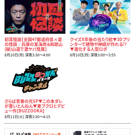
初耳怪談【全国47都道府県×夏
クイズX年後の当たり前▼3Dプリ
の怪談／兵庫の某海岸＆和歌山
ンターで建物や神経が作れる!?
(秘)山道で激ヤバ怪異】
▼進化する人型ロボ
8月10日(月) 深夜3:30〜4:00
8月10日(月) 深夜3:00〜3:55
さらば青春の光SP▼この本ダレ
が書いとんねん▼東ブクロとデビ
ュー作【BUZZOOKA】
8月11日(火) 深夜3:30〜4:15