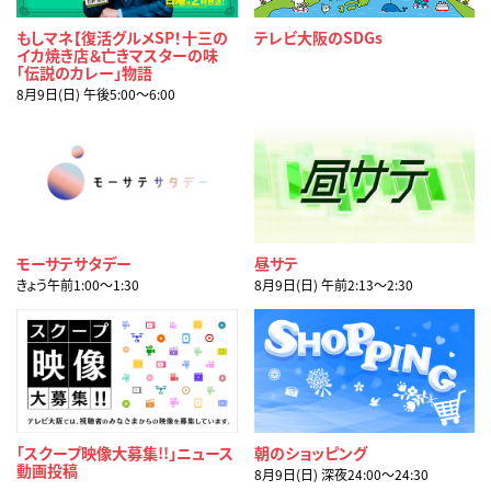
もしマネ【復活グルメSP！十三の
テレビ大阪のSDGs
イカ焼き店＆亡きマスターの味
「伝説のカレー」物語
8月9日(日) 午後5:00〜6:00
モーサテサタデー
昼サテ
きょう午前1:00〜1:30
8月9日(日) 午前2:13〜2:30
「スクープ映像大募集!!」ニュース
朝のショッピング
動画投稿
8月9日(日) 深夜24:00〜24:30