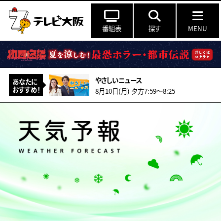
番組表
探す
MENU
やさしいニュース
あなたに
おすすめ！
8月10日(月) 夕方7:59〜8:25