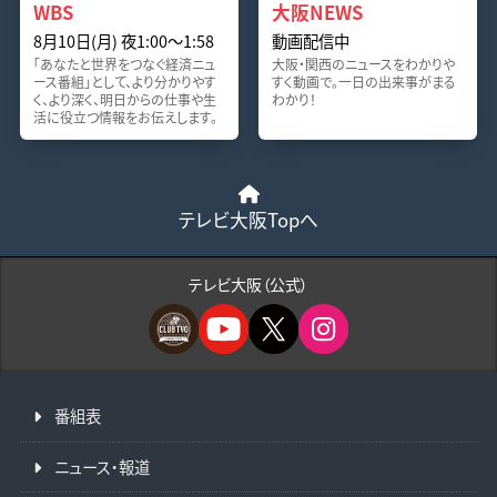
WBS
大阪NEWS
8月10日(月) 夜1:00〜1:58
動画配信中
「あなたと世界をつなぐ経済ニュ
大阪・関西のニュースをわかりや
ース番組」として、より分かりやす
すく動画で。一日の出来事がまる
く、より深く、明日からの仕事や生
わかり！
活に役立つ情報をお伝えします。
テレビ大阪Topへ
テレビ大阪（公式）
番組表
ニュース・報道