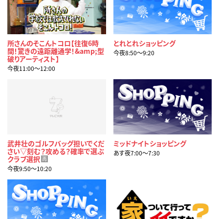
所さんのそこんトコロ【往復6時
とれとれショッピング
間！驚きの遠距離通学！&amp;型
今夜8:50〜9:20
破りアーティスト】
今夜11:00〜12:00
武井壮のゴルフバッグ担いでくだ
ミッドナイトショッピング
さい▽刻む？攻める？確率で選ぶ
あす夜7:00〜7:30
クラブ選択
再
今夜9:50〜10:20