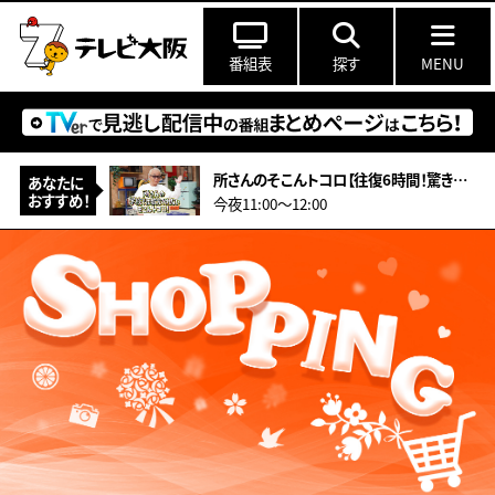
番組表
探す
MENU
所さんのそこんトコロ【往復6時間！驚きの遠距離通学！&amp;型破りアーティスト】
あなたに
おすすめ！
今夜11:00〜12:00