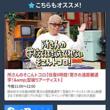
こちらもオススメ！
所さんのそこんトコロ【往復6時間！驚きの遠距離通
学！&amp;型破りアーティスト】
今夜11:00〜12:00
錦糸町から往復6時間！驚きの遠距離通学▽型破りアーティスト！所さん絶賛
まるで本物の超リアル作品！▽常にサイレンが鳴り響く!?謎の巨大施設