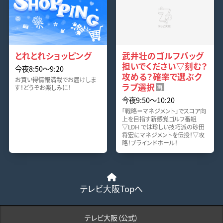
とれとれショッピング
武井壮のゴルフバッグ
担いでください▽刻む？
今夜8:50〜9:20
攻める？確率で選ぶク
お買い得情報満載でお届けしま
ラブ選択
す！どうぞお楽しみに！
再
今夜9:50〜10:20
「戦略＝マネジメント」でスコア向
上を目指す新感覚ゴルフ番組
▽LDH では珍しい技巧派の砂田
将宏にマネジメントを伝授！▽攻
略！ブラインドホール！
テレビ大阪Topへ
テレビ大阪（公式）