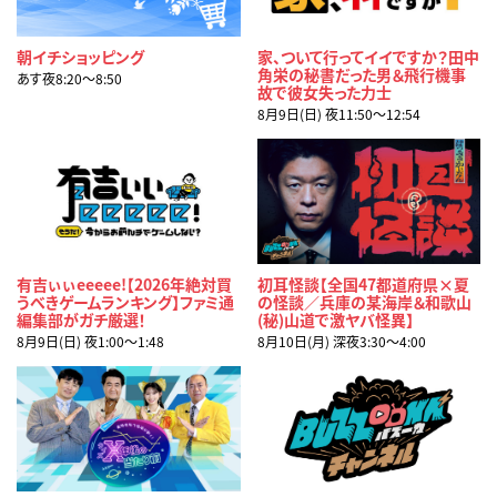
朝イチショッピング
家、ついて行ってイイですか？田中
角栄の秘書だった男＆飛行機事
あす夜8:20〜8:50
故で彼女失った力士
8月9日(日) 夜11:50〜12:54
有吉ぃぃeeeee!【2026年絶対買
初耳怪談【全国47都道府県×夏
うべきゲームランキング】ファミ通
の怪談／兵庫の某海岸＆和歌山
編集部がガチ厳選！
(秘)山道で激ヤバ怪異】
8月9日(日) 夜1:00〜1:48
8月10日(月) 深夜3:30〜4:00