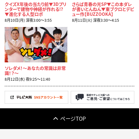
クイズX年後の当たり前▼3Dプリ
さらば青春の光SP▼この本ダレ
ンターで建物や神経が作れる!?
が書いとんねん▼東ブクロとデビ
▼進化する人型ロボ
ュー作【BUZZOOKA】
8月10日(月) 深夜3:00〜3:55
8月11日(火) 深夜3:30〜4:15
ソレダメ！～あなたの常識は非常
識！？～
8月12日(水) 夜9:25〜11:40
ページTOP