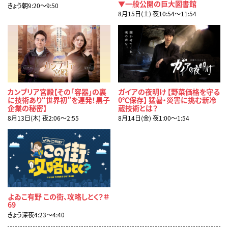
▼一般公開の巨大図書館
きょう朝9:20〜9:50
8月15日(土) 夜10:54〜11:54
カンブリア宮殿【その「容器」の裏
ガイアの夜明け 【野菜価格を守る
に技術あり“世界初”を連発！黒子
0℃保存】 猛暑・災害に挑む新冷
企業の秘密】
蔵技術とは？
8月13日(木) 夜2:06〜2:55
8月14日(金) 夜1:00〜1:54
よゐこ有野 この街、攻略しとく？＃
69
きょう深夜4:23〜4:40