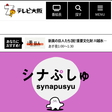
番組表
探す
MENU
新美の巨人たち【祝！重要文化財 川越氷川神社本殿 超絶技巧の彫刻の謎】
あなたに
おすすめ！
あす夜1:00〜1:30