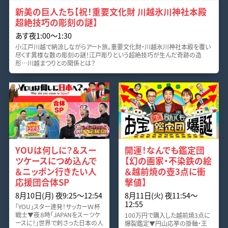
新美の巨人たち【祝！重要文化財 川越氷川神社本殿
超絶技巧の彫刻の謎】
あす夜1:00〜1:30
小江戸川越で納涼しながらアート旅。重要文化財・川越氷川神社本殿を覆い
尽くす異様な数の彫刻の謎！江戸彫りという超絶技巧が生んだ奇跡の造
形…川越まつりとの関係とは？
YOUは何しに？＆スー
開運！なんでも鑑定団
ツケースにつめ込んで
【幻の画家・不染鉄の絵
＆ニッポン行きたい人
＆越前焼の壺3点に衝
応援団合体SP
撃値】
8月10日(月) 夜9:25〜12:54
8月11日(火) 夜11:54〜
12:55
「YOU」スター連発！サッカーＷ杯
戦士▼夜８時「JAPANをスーツケ
100万円で購入した越前焼3点に
ースに！」世界で刺さった日本の人
爆裂鑑定▼円山応挙の掛軸・王