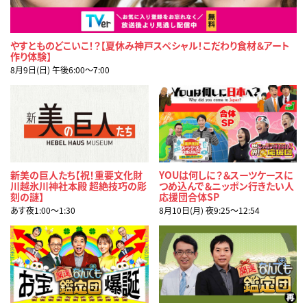
やすとものどこいこ！？【夏休み神戸スペシャル！こだわり食材＆アート
作り体験】
8月9日(日) 午後6:00〜7:00
新美の巨人たち【祝！重要文化財
YOUは何しに？＆スーツケースに
川越氷川神社本殿 超絶技巧の彫
つめ込んで＆ニッポン行きたい人
刻の謎】
応援団合体SP
あす夜1:00〜1:30
8月10日(月) 夜9:25〜12:54