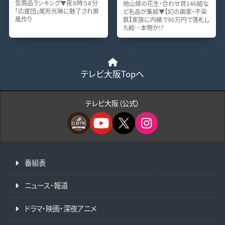
気商品ランキング▼夜８時５４分
地山焼の花生・合わせ貝146組な
「応援団」尾形光琳に魅了され屏
ど名品が集結▼【幻の画家・不染
風作り
鉄】家族に内緒で90万円で落札し
た絵…本物か!?
テレビ大阪Topへ
テレビ大阪（公式）
番組表
ニュース・報道
ドラマ・映画・深夜アニメ