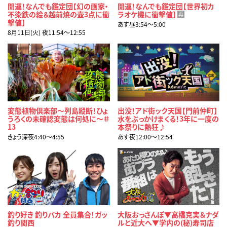
開運！なんでも鑑定団【幻の画家・
開運！なんでも鑑定団【世界初カ
不染鉄の絵＆越前焼の壺3点に衝
ラオケ機に衝撃値】
再
撃値】
あす昼3:54〜5:00
8月11日(火) 夜11:54〜12:55
変態植物倶楽部～列島縦断！ひょ
出没！アド街ック天国【門前仲町】
うろくの未確認変態は何処に～＃
水をぶっかけまくる！3年に一度の
13
本祭りに熱狂♪
きょう深夜4:40〜4:55
あす夜12:00〜12:54
釣り好き 釣りバカ 全員集合！ガッ
大阪おっさんぽ▼高橋克実＆ナダ
釣り関西
ルと近大へ▼学内の(秘)寿司店