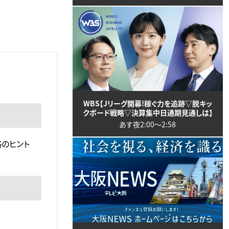
WBS【Jリーグ開幕!稼ぐ力を追跡▽脱キッ
クボード戦略▽決算集中日通期見通しは】
あす夜2:00〜2:58
略のヒント