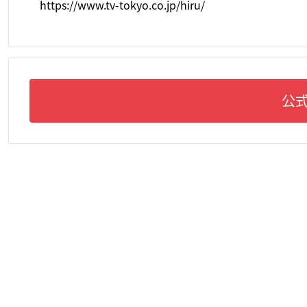
https://www.tv-tokyo.co.jp/hiru/
公式