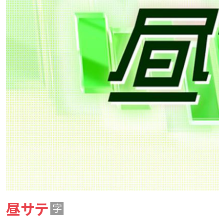
昼サテ
字