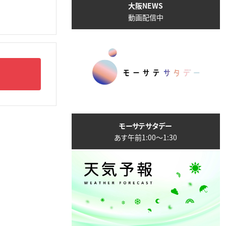
大阪NEWS
動画配信中
モーサテサタデー
あす午前1:00〜1:30