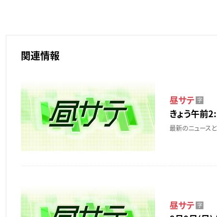
関連情報
昼サテ
字
きょう午前2:
最新のニュースと
昼サテ
字