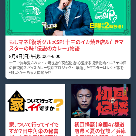
もしマネ【復活グルメSP！十三のイカ焼き店＆亡きマ
スターの味「伝説のカレー」物語
8月9日(日) 午後5:00〜6:00
十三で長年愛されたイカ焼き店が突然閉店!心温まる復活物語とは？▼中津
の伝説的スパイスカレー復活プロジェクト！早逝したマスターはレシピ帳を
残したが…ある大問題が!?
家、ついて行ってイイで
初耳怪談【全国47都道
すか？田中角栄の秘書
府県×夏の怪談／兵庫