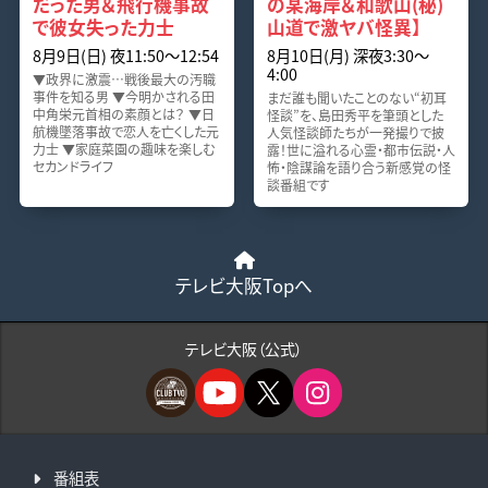
だった男＆飛行機事故
の某海岸＆和歌山(秘)
で彼女失った力士
山道で激ヤバ怪異】
8月9日(日) 夜11:50〜12:54
8月10日(月) 深夜3:30〜
4:00
▼政界に激震…戦後最大の汚職
事件を知る男 ▼今明かされる田
まだ誰も聞いたことのない“初耳
中角栄元首相の素顔とは？ ▼日
怪談”を、島田秀平を筆頭とした
航機墜落事故で恋人を亡くした元
人気怪談師たちが一発撮りで披
力士 ▼家庭菜園の趣味を楽しむ
露！世に溢れる心霊・都市伝説・人
セカンドライフ
怖・陰謀論を語り合う新感覚の怪
談番組です
テレビ大阪Topへ
テレビ大阪（公式）
番組表