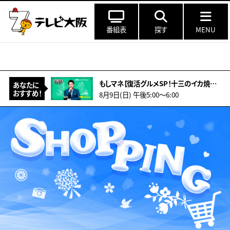
番組表
探す
MENU
もしマネ【復活グルメSP！十三のイカ焼き店＆亡きマスターの味「伝説のカレー」物語
あなたに
おすすめ！
8月9日(日) 午後5:00〜6:00