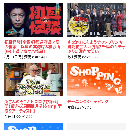
初耳怪談【全国47都道府県×夏
すっかり にちようチャップリン★
の怪談／兵庫の某海岸＆和歌山
貴乃花芸人が覚醒！千鳥のムチャ
(秘)山道で激ヤバ怪異】
ぶりに満点大笑い
8月10日(月) 深夜3:30〜4:00
あす深夜3:25〜3:55
所さんのそこんトコロ【往復6時
モーニングショッピング
間！驚きの遠距離通学！&amp;型
今夜8:15〜8:45
破りアーティスト】
今夜11:00〜12:00