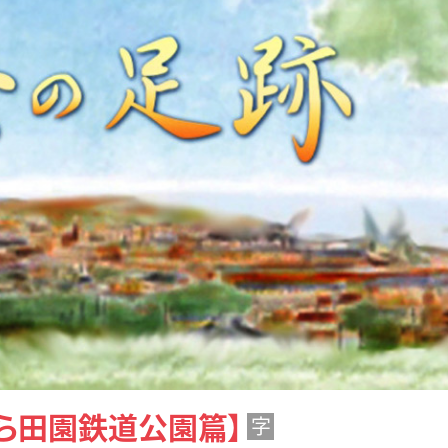
ら田園鉄道公園篇】
字