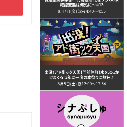
確認変態は何処に～＃13
8月7日(金) 深夜4:40〜4:55
出没！アド街ック天国【門前仲町】水をぶっか
けまくる！3年に一度の本祭りに熱狂♪
8月8日(土) 夜12:00〜12:54