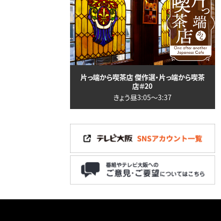
片っ端から喫茶店 傑作選・片っ端から喫茶
店＃20
きょう昼3:05〜3:37