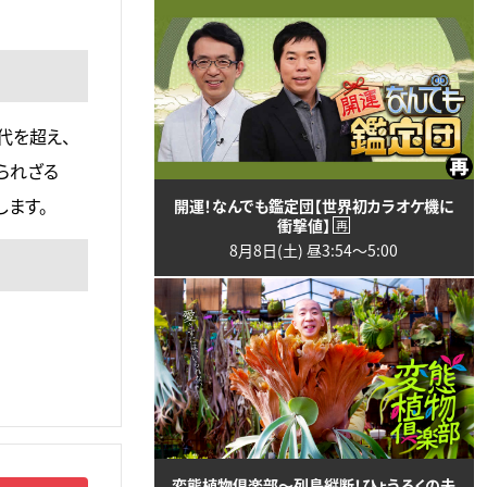
代を超え、
られざる
ます。
開運！なんでも鑑定団【世界初カラオケ機に
衝撃値】
再
8月8日(土) 昼3:54〜5:00
変態植物倶楽部～列島縦断！ひょうろくの未