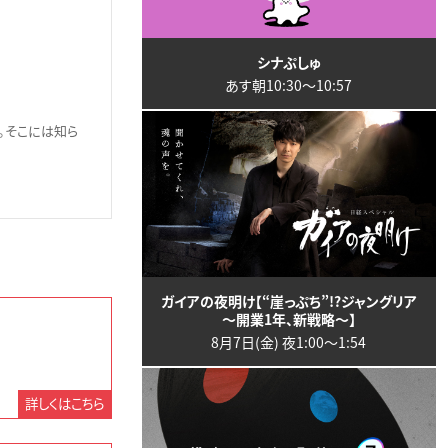
シナぷしゅ
あす朝10:30〜10:57
。そこには知ら
ガイアの夜明け【“崖っぷち”!?ジャングリア
～開業1年、新戦略～】
8月7日(金) 夜1:00〜1:54
詳しくはこちら