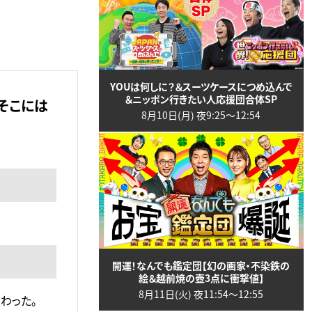
YOUは何しに？＆スーツケースにつめ込んで
＆ニッポン行きたい人応援団合体SP
そこには
8月10日(月) 夜9:25〜12:54
開運！なんでも鑑定団【幻の画家・不染鉄の
絵＆越前焼の壺3点に衝撃値】
8月11日(火) 夜11:54〜12:55
わった。