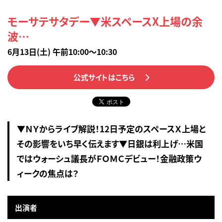
モーサテサタデー▼米スペースX上場の余
波…
6月13日(土) 午前10:00～10:30
公式サイトはこちら
▼ＮＹからライブ解説！12日予定のスペースＸ上場と
その影響をいち早く伝えます▼日銀は利上げ…米国
ではウォーシュ議長がＦＯＭＣデビュー！金融政策ウ
ィークの焦点は？
出演者