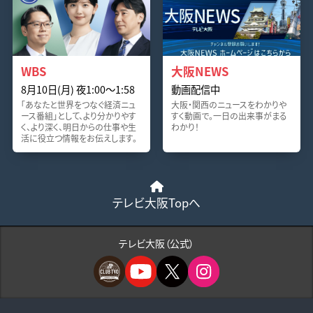
WBS
大阪NEWS
8月10日(月) 夜1:00〜1:58
動画配信中
「あなたと世界をつなぐ経済ニュ
大阪・関西のニュースをわかりや
ース番組」として、より分かりやす
すく動画で。一日の出来事がまる
く、より深く、明日からの仕事や生
わかり！
活に役立つ情報をお伝えします。
テレビ大阪Topへ
テレビ大阪（公式）