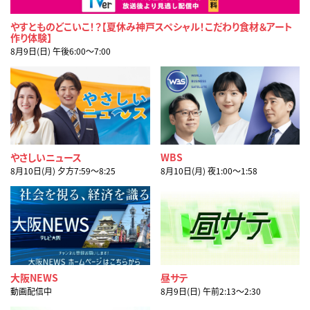
やすとものどこいこ！？【夏休み神戸スペシャル！こだわり食材＆アート
作り体験】
8月9日(日) 午後6:00〜7:00
やさしいニュース
WBS
8月10日(月) 夕方7:59〜8:25
8月10日(月) 夜1:00〜1:58
大阪NEWS
昼サテ
動画配信中
8月9日(日) 午前2:13〜2:30