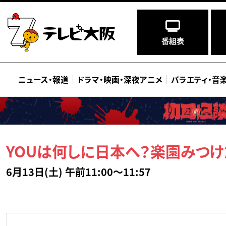
番組表
ニュース
・
報道
ドラマ
・
映画
・
深夜アニメ
バラエティ
・
音
YOUは何しに日本へ？楽園みつけ
6月13日(土) 午前11:00～11:57