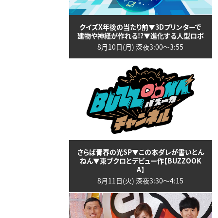
クイズX年後の当たり前▼3Dプリンターで
建物や神経が作れる!?▼進化する人型ロボ
8月10日(月) 深夜3:00〜3:55
さらば青春の光SP▼この本ダレが書いとん
ねん▼東ブクロとデビュー作【BUZZOOK
A】
8月11日(火) 深夜3:30〜4:15