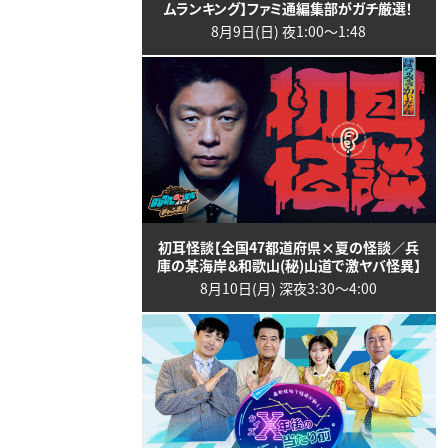
ムランキング】ファミ通編集部がガチ厳選！
8月9日(日) 夜1:00〜1:48
初耳怪談【全国47都道府県×夏の怪談／兵
庫の某海岸＆和歌山(秘)山道で激ヤバ怪異】
8月10日(月) 深夜3:30〜4:00