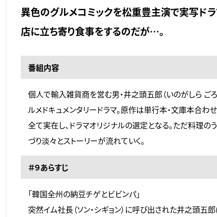
異色のグルメコミックを松重豊主演で実写ドラ
店に立ち寄り食事をするのだが…。
番組内容
個人で輸入雑貨商を営む男・井之頭五郎（いのがしら ご
ルメドキュメンタリードラマ。原作は単行本・文庫本合わせ
全て実在し、ドラマオリジナルの選定となる。ただ料理の
づり淡々とストーリーが流れていく。
＃９あらすじ
「韓国全州の納豆チゲとビビンパ」
突然イム社長（ソン・シギョン）に呼び出された井之頭五郎