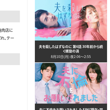
焼肉店に
れ、テー
夫を殺したはずなのに 第6話 30年前から続
く螺旋の渦
8月10日(月) 夜2:06〜2:55
夫に不倫をお願いされました EP6【既存・同