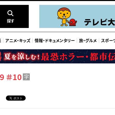
探す
楽
アニメ
・
キッズ
情報
・
ドキュメンタリー
旅
・
グルメ
スポー
9 ＃10
字