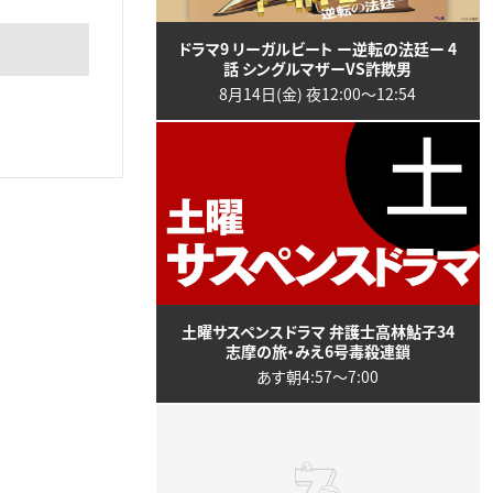
ドラマ9 リーガルビート ー逆転の法廷ー 4
話 シングルマザーVS詐欺男
8月14日(金) 夜12:00〜12:54
土曜サスペンスドラマ 弁護士高林鮎子34
志摩の旅・みえ6号毒殺連鎖
あす朝4:57〜7:00