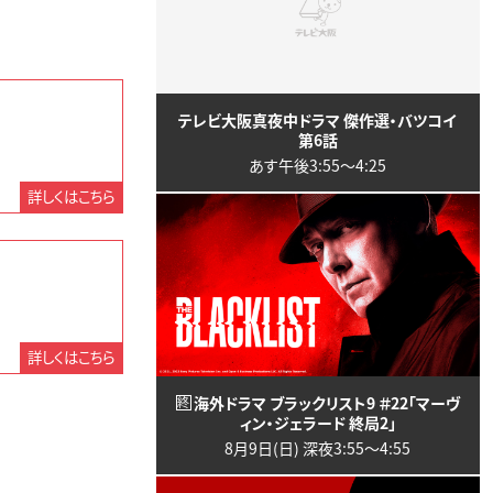
テレビ大阪真夜中ドラマ 傑作選・バツコイ
第6話
あす午後3:55〜4:25
詳しくはこちら
詳しくはこちら
海外ドラマ ブラックリスト9 ＃22「マーヴ
終
ィン・ジェラード 終局2」
8月9日(日) 深夜3:55〜4:55