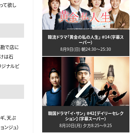
って欲し
韓流ドラマ「黄金の私の人生」 ＃14（字幕ス
ーパー）
…勘で店に
8月9日(日) 朝24:30〜25:30
つけは石
リジナルビ
韓国ドラマ「イ・サン」 ＃42【デイリーセレク
ギ、天ぷ
ション】（字幕スーパー）
8月10日(月) 夕方8:25〜9:25
ョンジュ）