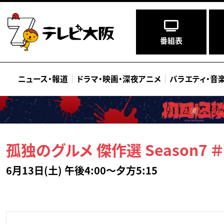
番組表
ニュース
・
報道
ドラマ
・
映画
・
深夜アニメ
バラエティ
・
音
孤独のグルメ 傑作選 Season7 ＃
6月13日(土) 午後4:00～夕方5:15