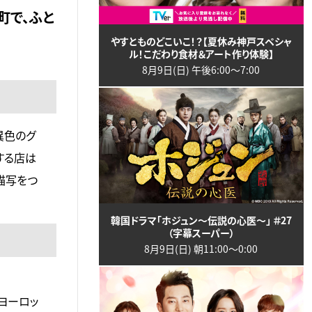
町で、ふと
やすとものどこいこ！？【夏休み神戸スペシャ
ル！こだわり食材＆アート作り体験】
8月9日(日) 午後6:00〜7:00
異色のグ
する店は
描写をつ
韓国ドラマ「ホジュン～伝説の心医～」 ＃27
（字幕スーパー）
8月9日(日) 朝11:00〜0:00
ヨーロッ