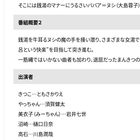
そこには銭湯のマナーにうるさいババア＝ヌシ（大島蓉子
番組概要２
銭湯を牛耳るヌシの魔の手を掻い潜り、さまざまな女湯で
呂という快楽”を目指して突き進む。
一筋縄ではいかない曲者も加わり、退屈だったまんきつの
出演者
きつこ…ともさかりえ
やっちゃん…須賀健太
美衣子（みーちゃん）…岩井七世
沼崎…樋口日奈
高石…川島潤哉