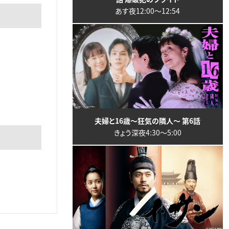
あす夜12:00〜12:54
夫婦と16歳～狂気の隣人～ 第6話
きょう深夜4:30〜5:00