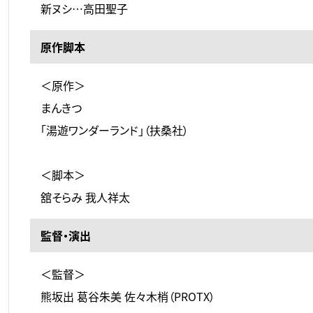
新ヌシ…高田聖子
原作脚本
＜原作＞
まんきつ
「湯遊ワンダーランド」（扶桑社）
＜脚本＞
舘そらみ 我人祥太
監督・演出
＜監督＞
熊坂出 葛谷朱美 佐々木梢（PROTX）