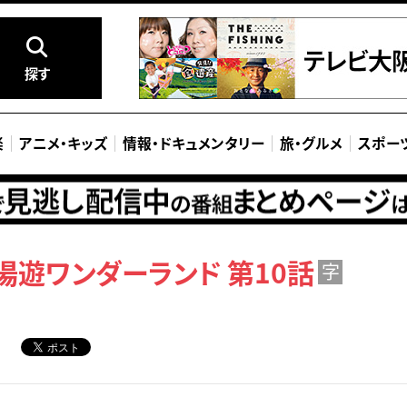
探す
楽
アニメ
・
キッズ
情報
・
ドキュメンタリー
旅
・
グルメ
スポー
湯遊ワンダーランド 第10話
字