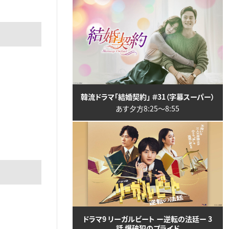
韓流ドラマ「結婚契約」 ＃31（字幕スーパー）
あす夕方8:25〜8:55
ドラマ9 リーガルビート ー逆転の法廷ー 3
話 爆破犯のプライド