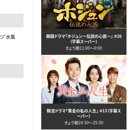
つ“水風
韓国ドラマ「ホジュン～伝説の心医～」 ＃26
（字幕スーパー）
きょう朝11:00〜0:00
韓流ドラマ「黄金の私の人生」 ＃13（字幕ス
ーパー）
きょう朝24:30〜25:30