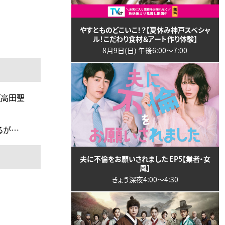
やすとものどこいこ！？【夏休み神戸スペシャ
ル！こだわり食材＆アート作り体験】
8月9日(日) 午後6:00〜7:00
（高田聖
るが…
夫に不倫をお願いされました EP5【業者・女
風】
きょう深夜4:00〜4:30