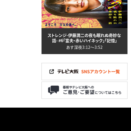
ストレンジ-伊藤潤二の夜も眠れぬ奇妙な
話- #6「富夫・赤いハイネック」「記憶」
あす深夜3:12〜3:52