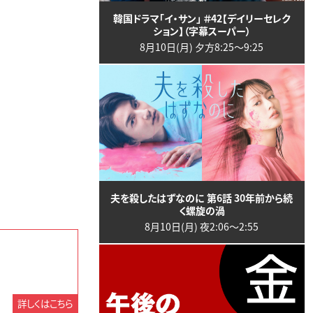
韓国ドラマ「イ・サン」 ＃42【デイリーセレク
ション】（字幕スーパー）
8月10日(月) 夕方8:25〜9:25
夫を殺したはずなのに 第6話 30年前から続
く螺旋の渦
8月10日(月) 夜2:06〜2:55
詳しくはこちら