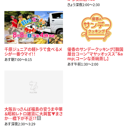
きょう深夜2:00〜2:30
千原ジュニアの軽トラで食べるメ
優香のサンデークッキング【韓国
シが一番ウマイ！！
屋台コーン“マヤッオッスス”&a
mp;コーンな茶碗蒸し】
あす朝7:00〜8:15
あす午前1:30〜2:00
大阪おっさんぽ福島の安うま中華
＆昭和レトロ雑貨に大興奮▼まさ
か…橋下が不正!?
再
あす深夜2:30〜3:29