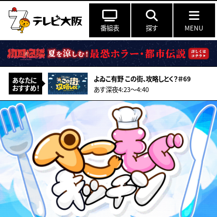
番組表
探す
MENU
よゐこ有野 この街、攻略しとく？＃69
あなたに
おすすめ！
あす深夜4:23〜4:40