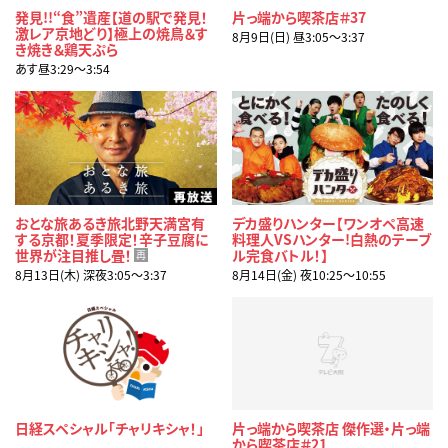
発見!!“食”遺産【道の駅で発見！
片っ端から喫茶店＃37
激レア京地どり】極上の焼鳥＆す
8月9日(日) 昼3:05〜3:37
き焼き＆鶏天ぷら
あす昼3:29〜3:54
おとな旅あるき旅北野天満宮有
デカ盛りハンター【ワンオペ高速
する京都！夏季限定！辛子豆腐に
料理人VSハンター!白熱のテーブ
世界が注目推し畳！
ル完食バトル！】
再
8月13日(木) 深夜3:05〜3:37
8月14日(金) 夜10:25〜10:55
日経スペシャル「チャリキシャ！」
片っ端から喫茶店 傑作選・片っ端
から喫茶店＃21