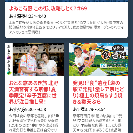
よゐこ有野 この街、攻略しとく？＃69
あす深夜4:23〜4:40
よゐこ有野が大阪の街をゆる～く歩く“冒険系”街ブラ番組▽大阪・豊中市の
服部緑地を攻略！公園をモビリティで巡り、乗馬体験や新規オープンのハワイ
アンカフェで夏満喫！
おとな旅あるき旅 北野
発見!!“食”遺産【道の
天満宮有する京都！夏
駅で発見！激レア京地ど
季限定！辛子豆腐に世
り】極上の焼鳥＆すき焼
界が注目推し畳！
き＆鶏天ぷら
あす夕方9:30〜9:58
あす昼3:29〜3:54
今回は夏の京都を堪能します！●
京都府南丹市「道の駅美山」で発
北野天満宮で見れる豊臣が奉納
見！プロ料理人も愛する「匠京地
したものとは？●町屋を改装！隠
どり」▼繊細な肉質…しっとり鶏
れ家角打ち●推し畳は自分オリ
天▼さっぱり＆ぷるぷる！水晶鶏