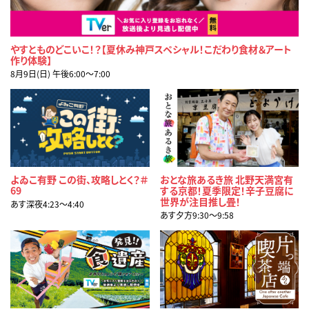
やすとものどこいこ！？【夏休み神戸スペシャル！こだわり食材＆アート
作り体験】
8月9日(日) 午後6:00〜7:00
よゐこ有野 この街、攻略しとく？＃
おとな旅あるき旅 北野天満宮有
69
する京都！夏季限定！辛子豆腐に
世界が注目推し畳！
あす深夜4:23〜4:40
あす夕方9:30〜9:58