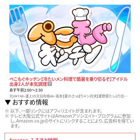
ぺこもぐキッチン【冷たいメン料理で酷暑を乗り切るぞ】アイドル
出身2人が本気調理
字
あす午前2:00〜2:30
元HKT48・運上VS元日向坂46・高本【夏のさっぱりメン対決】夏野菜たっぷり出汁パスタVS山形だしとなめろうのそうめん▼暑い夏にぴったしの爽快メン料理…勝利の女神は!?
おすすめ情報
以下、一部リンクにはアフィリエイトが含まれます。
テレビ大阪公式サイトはAmazonアソシエイト・プログラムに参加
し、Amazon.co.jpのサイトにリンクすることにより、広告料を得てい
ます。