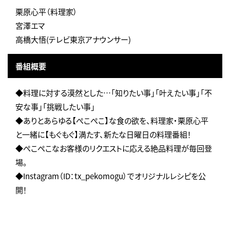
栗原心平（料理家）
宮澤エマ
高橋大悟(テレビ東京アナウンサー)
番組概要
◆料理に対する漠然とした…「知りたい事」「叶えたい事」「不
安な事」「挑戦したい事」
◆ありとあらゆる【ぺこぺこ】な食の欲を、料理家・栗原心平
と一緒に【もぐもぐ】満たす、新たな日曜日の料理番組！
◆ぺこぺこなお客様のリクエストに応える絶品料理が毎回登
場。
◆Instagram（ID：tx_pekomogu）でオリジナルレシピを公
開！