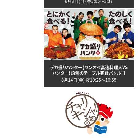
8月9日(日) 昼3:05〜3:37
デカ盛りハンター【ワンオペ高速料理人VS
ハンター！灼熱のテーブル完食バトル！】
8月14日(金) 夜10:25〜10:55