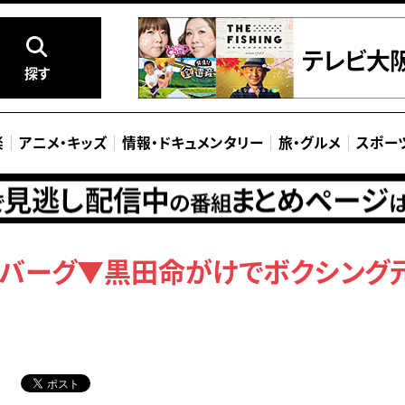
探す
楽
アニメ
・
キッズ
情報
・
ドキュメンタリー
旅
・
グルメ
スポー
バーグ▼黒田命がけでボクシング