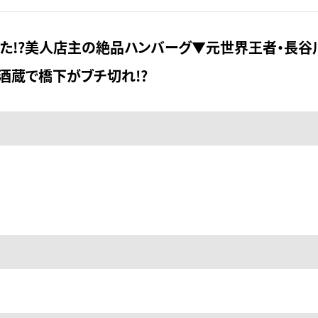
た!?美人店主の絶品ハンバーグ▼元世界王者・長谷
酒蔵で橋下がブチ切れ!?