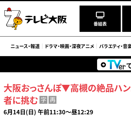
番組表
ニュース
・
報道
ドラマ
・
映画
・
深夜アニメ
バラエティ
・
音
大阪おっさんぽ▼高槻の絶品ハン
者に挑む
字
再
6月14日(日) 午前11:30～昼12:29