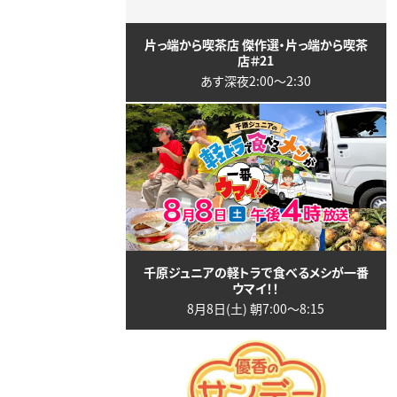
片っ端から喫茶店 傑作選・片っ端から喫茶
店＃21
あす深夜2:00〜2:30
千原ジュニアの軽トラで食べるメシが一番
ウマイ！！
8月8日(土) 朝7:00〜8:15