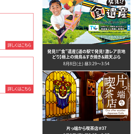
詳しくはこちら
発見!!“食”遺産【道の駅で発見！激レア京地
どり】極上の焼鳥＆すき焼き＆鶏天ぷら
8月8日(土) 昼3:29〜3:54
詳しくはこちら
片っ端から喫茶店＃37