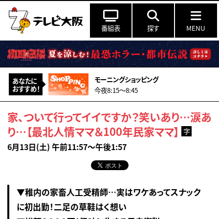
番組表
探す
MENU
モーニングショッピング
あなたに
おすすめ！
今夜8:15〜8:45
家、ついて行ってイイですか？笑いあり…涙あ
り…【最北人情ママ＆100年民家ママ】
字
6月13日(土) 午前11:57～午後1:57
▼稚内の家畜人工受精師…実はワケあってスナック
に初出勤！二足の草鞋はく想い