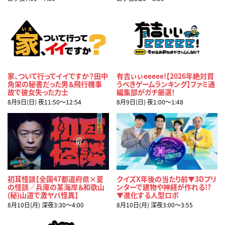
家、ついて行ってイイですか？田中
有吉ぃぃeeeee!【2026年絶対買
角栄の秘書だった男＆飛行機事
うべきゲームランキング】ファミ通
故で彼女失った力士
編集部がガチ厳選！
8月9日(日) 夜11:50〜12:54
8月9日(日) 夜1:00〜1:48
初耳怪談【全国47都道府県×夏
クイズX年後の当たり前▼3Dプリ
の怪談／兵庫の某海岸＆和歌山
ンターで建物や神経が作れる!?
(秘)山道で激ヤバ怪異】
▼進化する人型ロボ
8月10日(月) 深夜3:30〜4:00
8月10日(月) 深夜3:00〜3:55