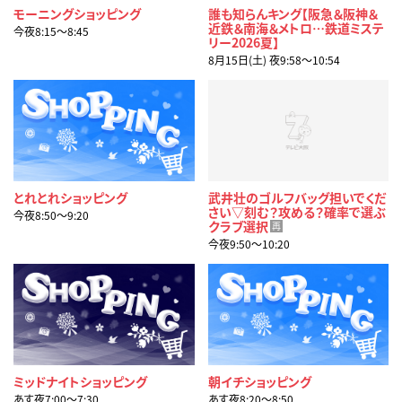
モーニングショッピング
誰も知らんキング【阪急＆阪神＆
近鉄＆南海＆メトロ…鉄道ミステ
今夜8:15〜8:45
リー2026夏】
8月15日(土) 夜9:58〜10:54
とれとれショッピング
武井壮のゴルフバッグ担いでくだ
さい▽刻む？攻める？確率で選ぶ
今夜8:50〜9:20
クラブ選択
再
今夜9:50〜10:20
ミッドナイトショッピング
朝イチショッピング
あす夜7:00〜7:30
あす夜8:20〜8:50