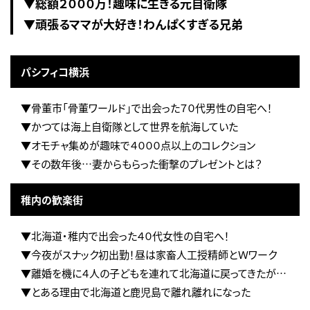
▼総額２０００万！趣味に生きる元自衛隊
▼頑張るママが大好き！わんぱくすぎる兄弟
パシフィコ横浜
▼骨董市「骨董ワールド」で出会った７０代男性の自宅へ！
▼かつては海上自衛隊として世界を航海していた
▼オモチャ集めが趣味で４０００点以上のコレクション
▼その数年後…妻からもらった衝撃のプレゼントとは？
稚内の歓楽街
▼北海道・稚内で出会った４０代女性の自宅へ！
▼今夜がスナック初出勤！昼は家畜人工授精師とＷワーク
▼離婚を機に４人の子どもを連れて北海道に戻ってきたが…
▼とある理由で北海道と鹿児島で離れ離れになった