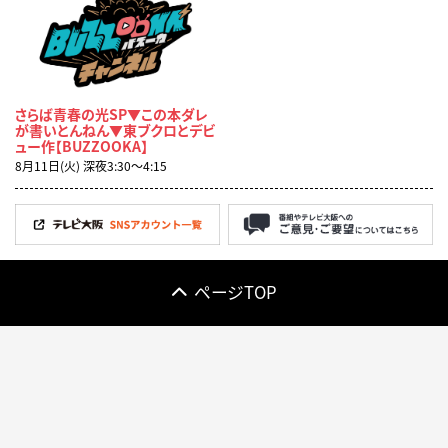
さらば青春の光SP▼この本ダレ
が書いとんねん▼東ブクロとデビ
ュー作【BUZZOOKA】
8月11日(火) 深夜3:30〜4:15
ページTOP