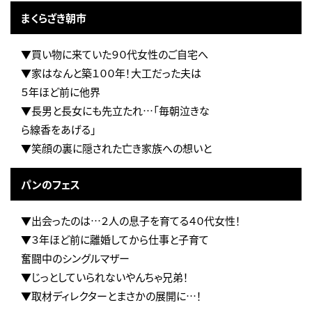
まくらざき朝市
▼買い物に来ていた９０代女性のご自宅へ
▼家はなんと築１００年！大工だった夫は
５年ほど前に他界
▼長男と長女にも先立たれ…「毎朝泣きな
ら線香をあげる」
▼笑顔の裏に隠された亡き家族への想いと
パンのフェス
▼出会ったのは…２人の息子を育てる４０代女性！
▼３年ほど前に離婚してから仕事と子育て
奮闘中のシングルマザー
▼じっとしていられないやんちゃ兄弟！
▼取材ディレクターとまさかの展開に…！