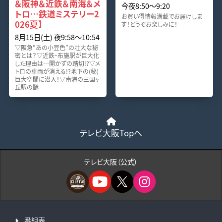
＆阪神＆近鉄＆南海＆メ
今夜8:50〜9:20
トロ…鉄道ミステリー2
お買い得情報満載でお届けしま
026夏】
す！どうぞお楽しみに！
8月15日(土) 夜9:58〜10:54
▽阪急“あの小豆色”の壮大な秘
密とは？▽近鉄・布施駅が巨大化
した理由は…開かずの踏切!?▽メ
トロの車両が消える!?地下の(秘)
巨大空間に潜入！▽南海の三国ヶ
丘駅の謎
テレビ大阪Topへ
テレビ大阪（公式）
番組表