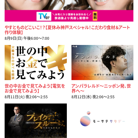
やすとものどこいこ！？【夏休み神戸スペシャル！こだわり食材＆アート
作り体験】
8月9日(日) 午後6:00〜7:00
世の中お金で見てみよう【電気を
アンパラレルド～ニッポン発、世
お金で見てみよう】
界へ～
8月11日(火) 夜2:06〜2:55
8月12日(水) 夜2:06〜2:55