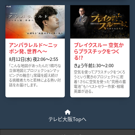
アンパラレルド～ニッ
ブレイクスルー 空気か
ポン発、世界へ～
らプラスチックをつく
る!?
8月12日(水) 夜2:06〜2:55
きょう午前1:30〜2:00
「こんな地図があったんだ！精巧な
立体地図とプロジェクションマッ
空気を使ってプラスチックをつくろ
ピングの融合！」常識を超え続け
うという驚きのプロジェクトに密
る挑戦者たちと若林による熱い対
着！さらに空気を使った“究極の蓄
話をお届けします。
電池”も！ベストセラー作家・相場
英雄が迫る。
テレビ大阪Topへ