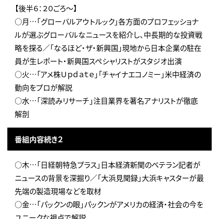
【後半６：２０ごろ～】
○月…「グローバルアウトルック」各方面のプロフェッショナ
ルが選ぶグローバルなニュースを紹介し、中長期的な投資戦
略を探る／「なるほど・ザ・新興国」現地から日本企業の駐在
員が生レポート・新興国スペシャリストがスタジオ出演
○火…「アメ株Ｕｐｄａｔｅ」「チャイナエコノミー」米中経済の
動向をプロが解説
○水…「深読みリサーチ」注目業界を著名アナリストが徹底
解剖
番組内容続き２
○木…「日経朝特急プラス」日本経済新聞のベテラン記者が
ニュースの背景を深掘り／「大浜見聞録」大浜キャスターが最
先端の製造現場などを取材
○金…「パックンの眼」パックンがアメリカの経済・社会の今を
ユニークな視点で解説