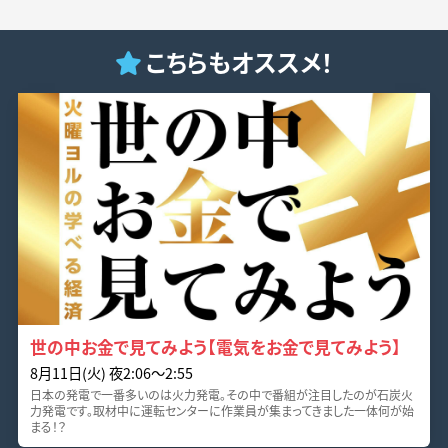
こちらもオススメ！
世の中お金で見てみよう【電気をお金で見てみよう】
8月11日(火) 夜2:06〜2:55
日本の発電で一番多いのは火力発電。その中で番組が注目したのが石炭火
力発電です。取材中に運転センターに作業員が集まってきました一体何が始
まる！？