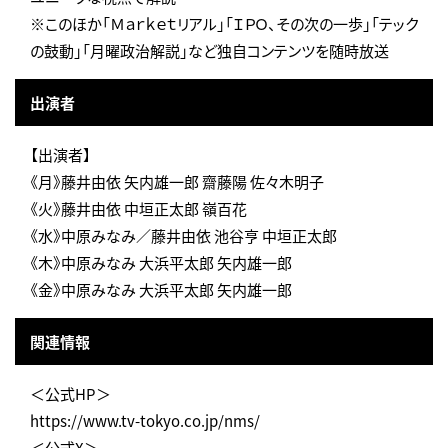
※このほか「Ｍａｒｋｅｔリアル」「ＩＰＯ、その次の一歩」「テック
の鼓動」「月曜政治解説」など独自コンテンツを随時放送
出演者
【出演者】
《月》藤井由依 矢内雄一郎 齋藤陽 佐々木明子
《火》藤井由依 中垣正太郎 嶺百花
《水》中原みなみ／藤井由依 池谷亨 中垣正太郎
《木》中原みなみ 大浜平太郎 矢内雄一郎
《金》中原みなみ 大浜平太郎 矢内雄一郎
関連情報
＜公式HP＞
https://www.tv-tokyo.co.jp/nms/
＜公式X＞