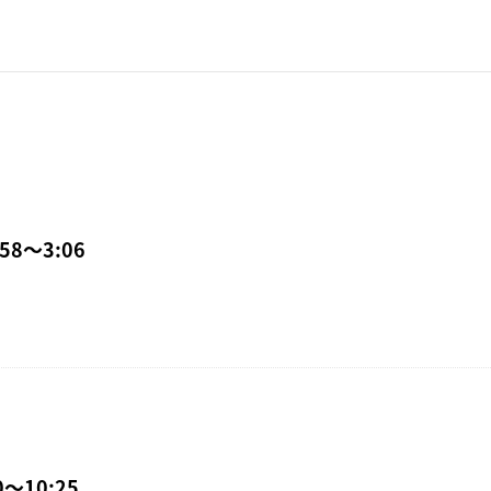
58〜3:06
〜10:25