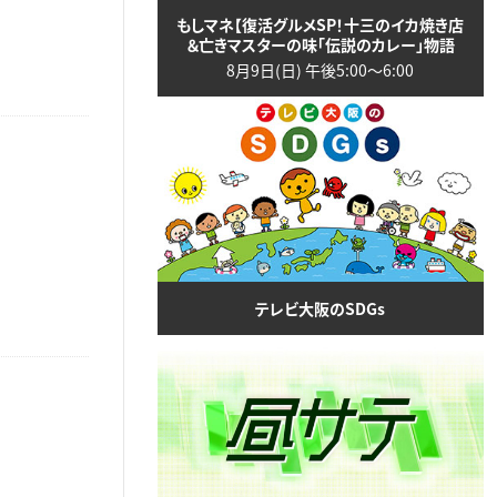
もしマネ【復活グルメSP！十三のイカ焼き店
＆亡きマスターの味「伝説のカレー」物語
8月9日(日) 午後5:00〜6:00
テレビ大阪のSDGs