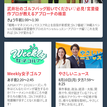
武井壮のゴルフバッグ担いでください▽必見！宮里優
作プロが教えるアプローチの極意
きょう午前1:00〜1:30
「戦略＝マネジメント」でスコア向上を目指す新感覚ゴルフ番組▽沖縄スペシ
ャル完結編は宮里優作プロのスペシャルレッスン・アプローチ編▽これを見
ればゴルフが変わる？
Weekly女子ゴルフ
やさしいニュース
あす夜2:20〜2:45
8月10日(月) 夕方7:59〜
8:25
JLPGAツアー２０２６シーズン、今
年はどんなヒロインが誕生するの
事件事故、政治、経済…大阪、関
か！？トーナメントの見どころや選
西で今、何が起きている？テレビ
手たちの魅力を、ゴルフ大好き上
大阪のアナウンサーや記者が毎
地雄輔が余すことなくお届けしま
日、様々な現場を取材し、やさしく
す！
丁寧にお伝えします。