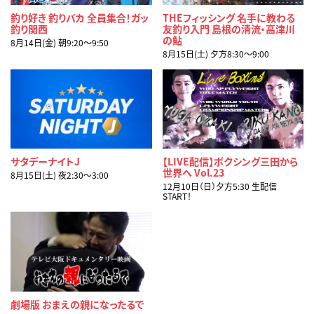
釣り好き 釣りバカ 全員集合！ガッ
THEフィッシング 名手に教わる
釣り関西
友釣り入門 島根の清流・高津川
の鮎
8月14日(金) 朝9:20〜9:50
8月15日(土) 夕方8:30〜9:00
サタデーナイトJ
【LIVE配信】ボクシング三田から
世界へ Vol.23
8月15日(土) 夜2:30〜3:00
12月10日（日）夕方5:30 生配信
START！
劇場版 おまえの親になったるで