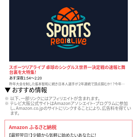
スポーツリアライブ 卓球のシングルス世界一決定戦の速報と舞
台裏を大特集！
あす深夜1:54〜2:20
昨年大会を制した張本智和に続き日本人選手が２年連続で頂点掴むか！？今年国内で唯一開催される国際大会での日本人選手の戦いを詳細にお届け！絶好調の大谷翔平の最新情報
おすすめ情報
以下、一部リンクにはアフィリエイトが含まれます。
テレビ大阪公式サイトはAmazonアソシエイト・プログラムに参加
し、Amazon.co.jpのサイトにリンクすることにより、広告料を得てい
ます。
Amazon ふるさと納税
【最短翌日！】少額から気軽に始めたいあなたに！