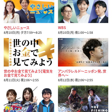
やさしいニュース
WBS
8月10日(月) 夕方7:59〜8:25
8月10日(月) 夜1:00〜1:58
世の中お金で見てみよう【電気を
アンパラレルド～ニッポン発、世
お金で見てみよう】
界へ～
8月11日(火) 夜2:06〜2:55
8月12日(水) 夜2:06〜2:55