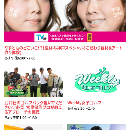
やすとものどこいこ！？【夏休み神戸スペシャル！こだわり食材＆アート
作り体験】
あす午後6:00〜7:00
武井壮のゴルフバッグ担いでくだ
Weekly女子ゴルフ
さい▽必見！宮里優作プロが教え
あす夜2:20〜2:45
るアプローチの極意
きょう午前1:00〜1:30