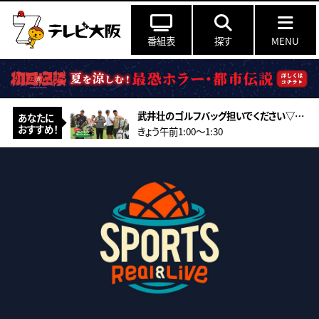
番組表
探す
MENU
武井壮のゴルフバッグ担いでください▽必見！宮里優作プロが教えるアプローチの極意
あなたに
おすすめ！
きょう午前1:00〜1:30