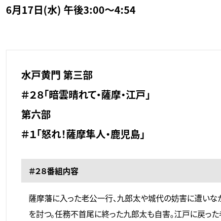
6月17日(水) 午後3:00～4:54
水戸黄門 第三部
＃２８「暗雲晴れて・薩摩・江戸」
第六部
＃１「怒れ！薩摩隼人・鹿児島」
＃２８番組内容
薩摩藩に入った老公一行、九郎太や城代の妨害に遭いなが
を討つ。任務不首尾に終った九郎太も自害。江戸に戻った