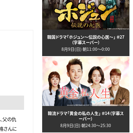
韓国ドラマ「ホジュン～伝説の心医～」 ＃27
（字幕スーパー）
8月9日(日) 朝11:00〜0:00
韓流ドラマ「黄金の私の人生」 ＃14（字幕ス
ーパー）
、父の仇
8月9日(日) 朝24:30〜25:30
格さんに