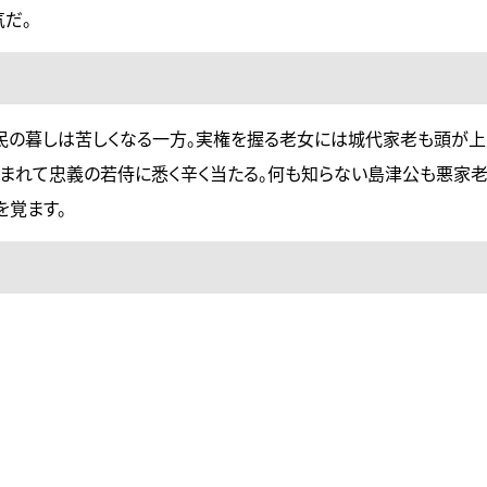
気だ。
民の暮しは苦しくなる一方。実権を握る老女には城代家老も頭が上
込まれて忠義の若侍に悉く辛く当たる。何も知らない島津公も悪家
を覚ます。