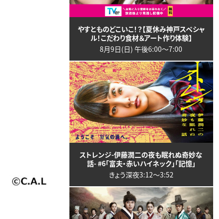
やすとものどこいこ！？【夏休み神戸スペシャ
ル！こだわり食材＆アート作り体験】
8月9日(日) 午後6:00〜7:00
ストレンジ-伊藤潤二の夜も眠れぬ奇妙な
話- #6「富夫・赤いハイネック」「記憶」
きょう深夜3:12〜3:52