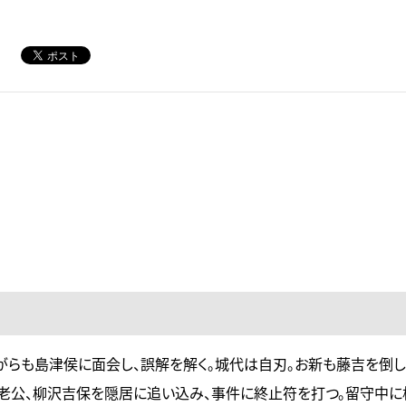
らも島津侯に面会し、誤解を解く。城代は自刃。お新も藤吉を倒し
老公、柳沢吉保を隠居に追い込み、事件に終止符を打つ。留守中に