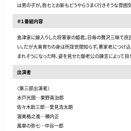
は男の子が。弥七とお新もどうやらうまく行きそうな雰囲
＃１番組内容
島津家に嫁入りした将軍家の姫君。日毎の贅沢三昧で庶
い。だが大奥育ちの身は所詮世間知らず。悪家老につけ
まれそうになった時、姿を見せた御老公の諫言によって目
出演者
〈第三部出演者〉
水戸光圀…東野英治郎
佐々木助三郎…里見浩太朗
渥美格之進…横内正
風車の弥七…中谷一郎