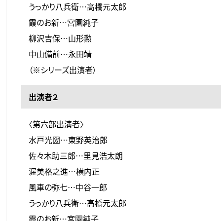
うっかり八兵衛…高橋元太郎
霞のお新…宮園純子
柳沢吉保…山形勲
中山備前…永田靖
（※シリーズ出演者）
出演者２
〈第六部出演者〉
水戸光圀…東野英治郎
佐々木助三郎…里見浩太朗
渥美格之進…横内正
風車の弥七…中谷一郎
うっかり八兵衛…高橋元太郎
霞のお新…宮園純子