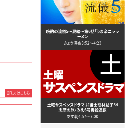
晩酌の流儀5～夏編～第6話「うま辛ニララ
ーメン
きょう深夜3:52〜4:23
詳しくはこちら
土曜サスペンスドラマ 弁護士高林鮎子34
志摩の旅・みえ6号毒殺連鎖
あす朝4:57〜7:00