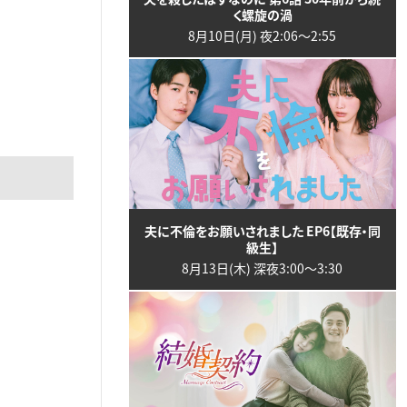
く螺旋の渦
8月10日(月) 夜2:06〜2:55
夫に不倫をお願いされました EP6【既存・同
級生】
8月13日(木) 深夜3:00〜3:30