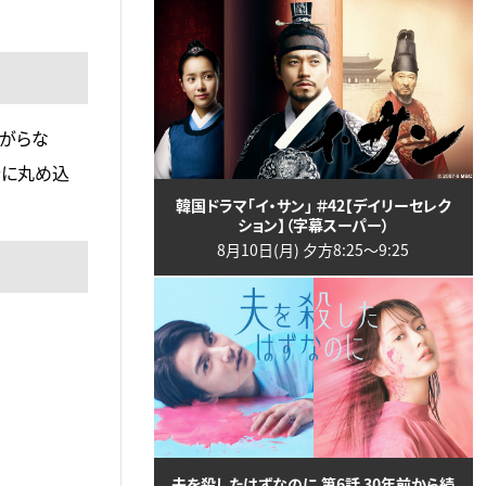
がらな
老に丸め込
韓国ドラマ「イ・サン」 ＃42【デイリーセレク
ション】（字幕スーパー）
8月10日(月) 夕方8:25〜9:25
夫を殺したはずなのに 第6話 30年前から続