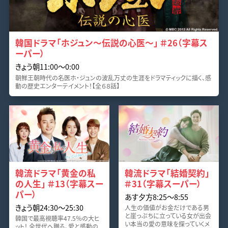
韓国ドラマ「ホジュン～伝説の心医～」 ＃26（字幕ス
ーパー）
きょう朝11:00〜0:00
朝鮮王朝時代の名医ホ・ジュンの波乱万丈の生涯をドラマティックに描く、感
動の歴史エンターテイメント！【全６８話】
韓流ドラマ「黄金の私
韓流ドラマ「結婚契約」
の人生」 ＃13（字幕スー
＃31（字幕スーパー）
パー）
あす夕方8:25〜8:55
きょう朝24:30〜25:30
人生の価値がお金だけである男
と崖っぷちに立っている女が出会
韓国で最高視聴率47.5％の大ヒ
い本当の愛の意味を探っていくメ
ット！ 全世代へ贈る、愛と感動の