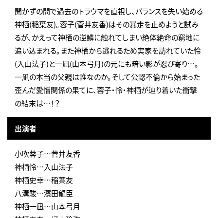
開かずの間で過去のトラウマを直視し、バランスを失い始める
神栖(稲葉友)。蓉子(菅井友香)はその暴走を止めようと試み
るが、かえって神栖の逆鱗に触れてしまい絶体絶命の窮地に
追い込まれる。また神栖から逃れるため実家を訪れていた怜
(入山法子)と一凪(山本弓月)の元にも暗い影が忍び寄り…。
一凪の本当の父親は誰なのか。そして公認不倫から始まった
歪んだ愛憎関係の果てに、蓉子・怜・神栖が辿り着いた衝撃
の結末は…！？
出演者
小吹蓉子…菅井友香
神栖怜…入山法子
神栖史幸…稲葉友
八溝駿…濱田龍臣
神栖一凪…山本弓月