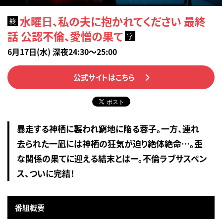
水曜日、私の夫に抱かれてください 最終
終
話 公認不倫、愛憎の果て
字
6月17日(水) 深夜24:30～25:00
公式サイトはこちら
暴走する神栖に襲われ窮地に陥る蓉子。一方、連れ
去られた一凪には神栖の狂気が迫り絶体絶命…。歪
な関係の果てに迎える結末とはー。不倫ラブサスペン
ス、ついに完結！
番組概要