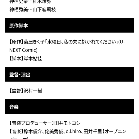
神栖史奉…柾木玲弥
神栖秀美…山下容莉枝
原作脚本
【原作】菊屋きく子「水曜日、私の夫に抱かれてください」(U-
NEXT Comic)
【脚本】岸本鮎佳
監督・演出
【監督】沢村一樹
音楽
【音楽プロデューサー】田井モトヨシ
【音楽】鈴木俊介、侘美秀俊、d.l.hiro、田井千里【オープニン