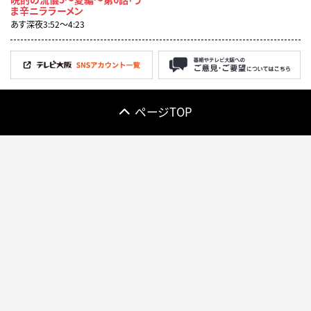
ま辛ニララーメン
あす深夜3:52〜4:23
ページTOP