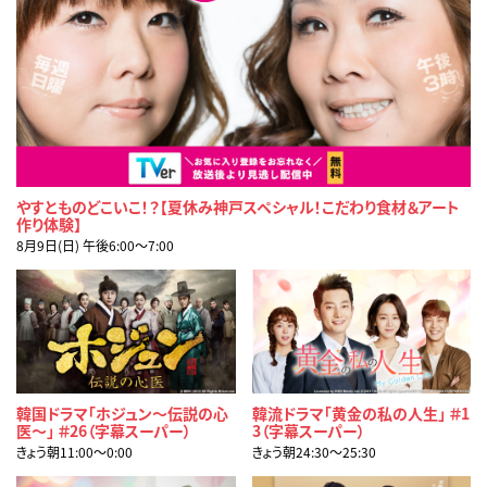
やすとものどこいこ！？【夏休み神戸スペシャル！こだわり食材＆アート
作り体験】
8月9日(日) 午後6:00〜7:00
韓国ドラマ「ホジュン～伝説の心
韓流ドラマ「黄金の私の人生」 ＃1
医～」 ＃26（字幕スーパー）
3（字幕スーパー）
きょう朝11:00〜0:00
きょう朝24:30〜25:30