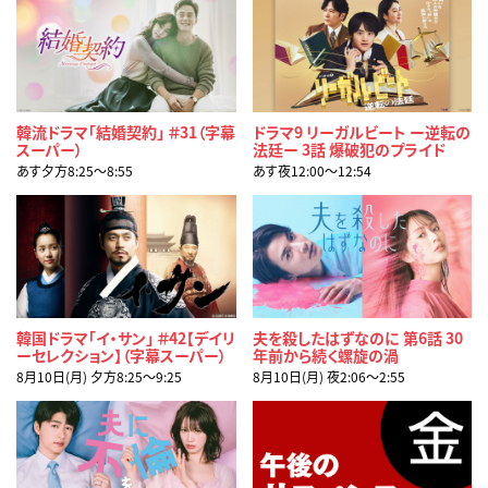
韓流ドラマ「結婚契約」 ＃31（字幕
ドラマ9 リーガルビート ー逆転の
スーパー）
法廷ー 3話 爆破犯のプライド
あす夕方8:25〜8:55
あす夜12:00〜12:54
韓国ドラマ「イ・サン」 ＃42【デイリ
夫を殺したはずなのに 第6話 30
ーセレクション】（字幕スーパー）
年前から続く螺旋の渦
8月10日(月) 夕方8:25〜9:25
8月10日(月) 夜2:06〜2:55