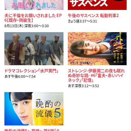
夫に不倫をお願いされました EP
午後のサスペンス 転勤判事2
6【既存・同級生】
きょう昼3:37〜5:31
8月13日(木) 深夜3:00〜3:30
ドラマコレクション「水戸黄門」
ストレンジ-伊藤潤二の夜も眠れ
ぬ奇妙な話- #6「富夫・赤いハイ
あす午後6:00〜7:54
ネック」「記憶」
あす深夜3:12〜3:52
晩酌の流儀5～夏編～第6話「う