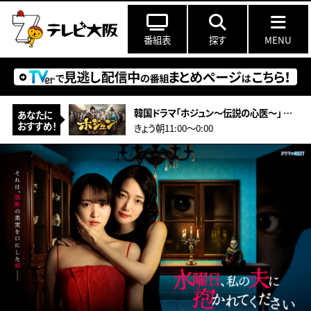
番組表
探す
MENU
韓国ドラマ「ホジュン～伝説の心医～」 ＃26（字幕スーパー）
あなたに
おすすめ！
きょう朝11:00〜0:00